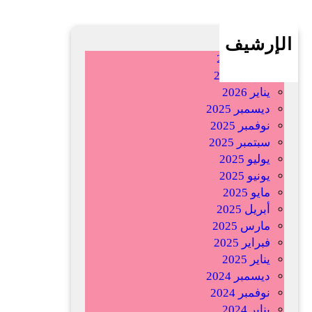
ا
ر
ف
ي
:
ف
ي
ت
ف
ك
ي
ك
ا
ل
ش
ع
ب
و
ي