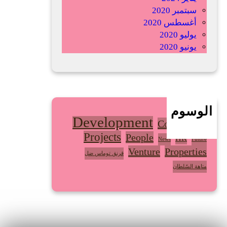
ة
ا
ل
أ
ف
ر
ي
ق
ا
ن
ي
ة