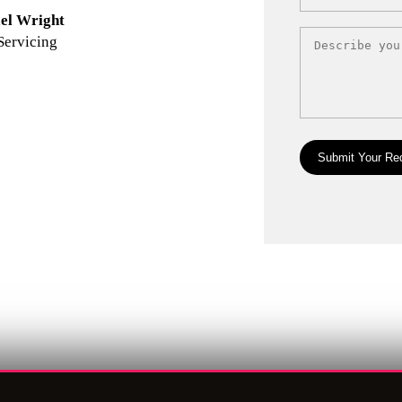
l Huberth
Michael Wr
uz
Bello Servi