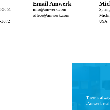
Email Amwerk
Mic
info@amwerk.com
office@amwerk.com
Michi
USA
There’s alway
Amwerk really