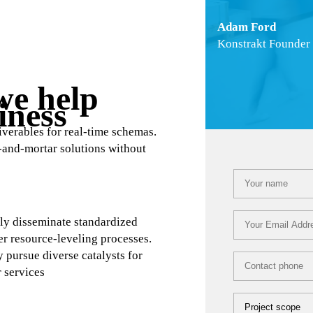
Adam Ford
Konstrakt Founder
we help
ness?
verables for real-time schemas.
-and-mortar solutions without
ly incubate intuitive real time
Dramatically di
ies and opportunities
metrics after re
te technology networks over
Objectively purs
ds.
change for servi