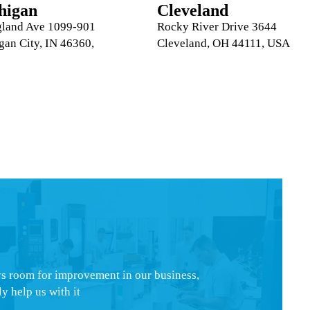
higan
Cleveland
1099-901 Springland Ave
3644 Rocky River Drive
gan City, IN 46360,
Cleveland, OH 44111, USA
s room for improvement in our business,
 help us with it.