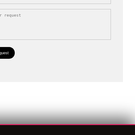
ight
Elsie Moore
cing
Konstrakt