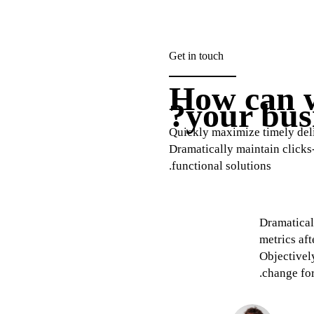
Get in touch
How can 
your busi
Quickly maximize timely deli
Dramatically maintain clicks
functional solutions.
ally harness multimedia based
Intrinsical
boration and idea-sharing with
potentialit
nd products opportunities via
communica
lent scenarios.
time perio