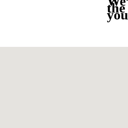
We’
the
you