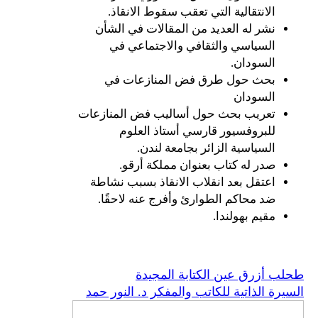
الانتقالية التي تعقب سقوط الانقاذ.
نشر له العديد من المقالات في الشأن
السياسي والثقافي والاجتماعي في
السودان.
بحث حول طرق فض المنازعات في
السودان
تعريب بحث حول أساليب فض المنازعات
للبروفسيور قارسي أستاذ العلوم
السياسية الزائر بجامعة لندن.
صدر له كتاب بعنوان مملكة أرقو.
اعتقل بعد انقلاب الانقاذ بسبب نشاطة
ضد محاكم الطوارئ وأفرج عنه لاحقًا.
مقيم بهولندا.
طحلب أزرق عين الكتابة المجيدة
السيرة الذاتية للكاتب والمفكر د. النور حمد