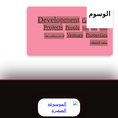
ق
ا
الوسوم
Development
ن
Community
ي
Projects
People
HR
News
Future
ة
Venture
Properties
قرنق توماس ضل
متاهة السّلطان