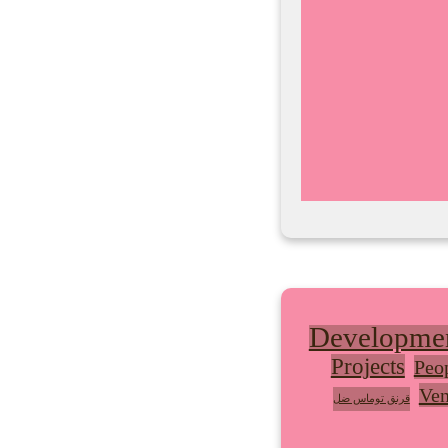
Developme
Projects
Peo
Ven
قرنق توماس ضل