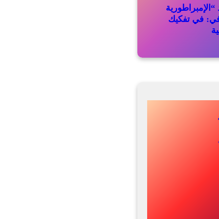
“الإمبراطورية
في: في تفكيك
ية