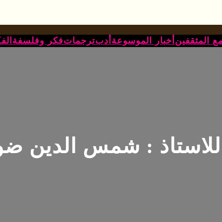
ع المثقفين
أخبار الموسوعة
أدب
ترجمات
فكر وفلسفة
الف
 للاستاذ : شمس الدين ضو