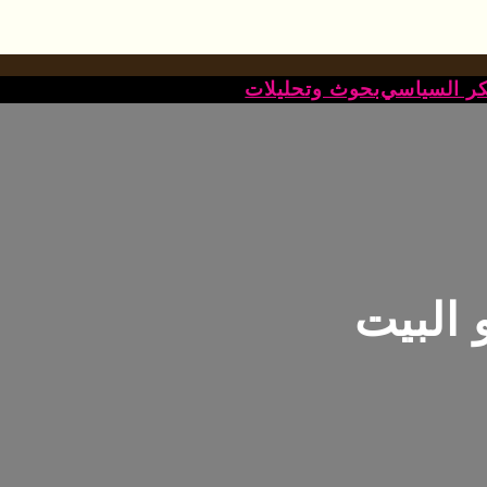
كر السياسي
بحوث وتحليلات
 البيت