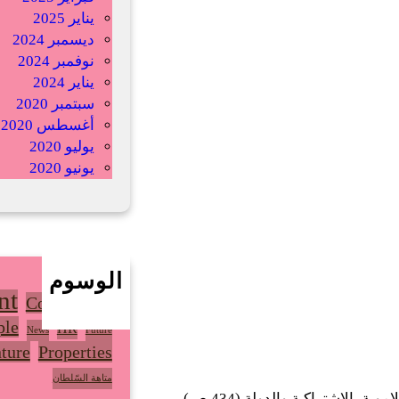
يناير 2025
ديسمبر 2024
نوفمبر 2024
يناير 2024
سبتمبر 2020
أغسطس 2020
يوليو 2020
يونيو 2020
الوسوم
nt
Community
ple
HR
News
Future
ture
Properties
متاهة السّلطان
 الاشتراكية والدولة (434 ص)