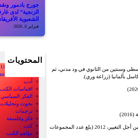
جورج بادمور ونقد 
الزنجية” لدى غار
الشعبوية الأفريقان
فبراير 6, 2026
المحتويات
Uncategorized
وسطى وسنتين من الثانوي في ود مدني، ثم
أخبار الموسوعة
سل بألمانيا (زراعة وري).
أدب
اقتباسات الكتب
الفكر السياسي
بحوث وتحليلات
ترجمات
2)
فكر وفلسفة
كتب
مؤسس ومدير مشروع الفكر الديمقراطي ومجموعات القراءة من أجل التغيير، 2012 (بلغ عدد المجموعات
مؤلفو الكتب