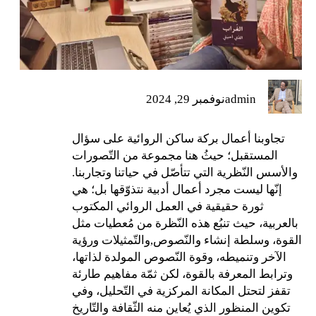
admin
نوفمبر 29, 2024
تجاوبنا أعمال بركة ساكن الروائية على سؤال
المستقبل؛ حيثُ هنا مجموعة من التّصورات
والأسس النّظرية التي تتأصّل في حياتنا وتجاربنا.
إنّها ليست مجرد أعمال أدبية نتذوّقها بل؛ هي
ثورة حقيقية في العمل الروائي المكتوب
بالعربية، حيث تنبُع هذه النّظرة من مُعطيات مثل
القوة، وسلطة إنشاء والنّصوص,والتّمثيلات ورؤية
الآخر وتنميطه، وقوة النّصوص المولدة لذاتها،
وترابط المعرفة بالقوة، لكن ثمّة مفاهيم طارئة
تقفز لتحتل المكانة المركزية في التّحليل، وفي
تكوين المنظور الذي يُعاين منه الثّقافة والتّاريخ