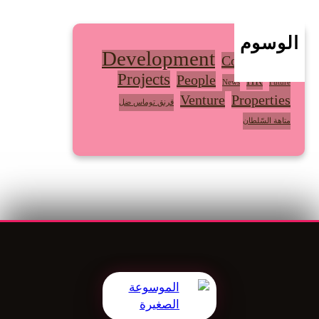
ي
ق
ا
الوسوم
Development
ن
Community
ي
Projects
People
HR
News
Future
ة
Venture
Properties
قرنق توماس ضل
متاهة السّلطان