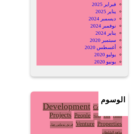
فبراير 2025
ش
يناير 2025
ع
ديسمبر 2024
ب
نوفمبر 2024
و
يناير 2024
ي
سبتمبر 2020
ة
أغسطس 2020
ا
يوليو 2020
ل
يونيو 2020
أ
ف
ر
ي
ق
ا
الوسوم
Development
ن
Community
ي
Projects
People
HR
News
Future
ة
Venture
Properties
قرنق توماس ضل
متاهة السّلطان