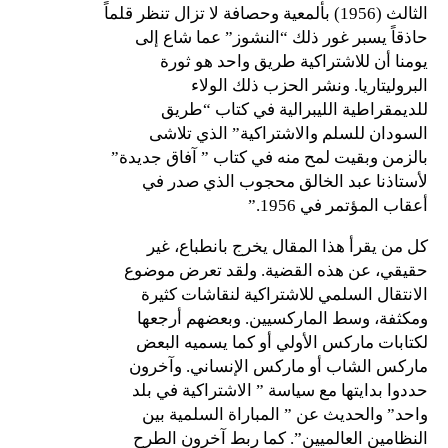
الثالث (1956) بألمعية وحصافة لا تزال تنظر قلماً
حاذقاً يسبر غور ذلك “النشوز” عما شاع إلى
يومنا أن للاشتراكية طريق واحد هو ثورة
البروليتاريا. ونشر الحزب ذلك الولاء
للديمقراطية الليبرالية في كتاب “طريق
السودان للسلم والاشتراكية” الذي تلاشى
بالزمن وبقيت لمح منه في كتاب ” آفاق جديدة”
لأستاذنا عبد الخالق محجوب الذي صدر في
أعقاب المؤتمر في 1956.”
كل من يقرأ هذا المقال يخرج بانطباع، غير
حقيقي، عن هذه القضية. ولقد تعرض موضوع
الانتقال السلمي للاشتراكية لنقاشات كثيرة
ومكثفة، وسط الماركسيين. وبعضهم أرجعها
لكتابات ماركس الأولي أو كما يسميه البعض
ماركس الشاب أو ماركس الإنساني. وآخرون
حددوا بدايتها مع سياسة ” الاشتراكية في بلد
واحد” والحديث عن ” المباراة السلمية بين
النظامين العالميين”. كما ربط آخرون الطرح