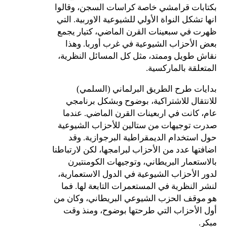
بكتابات قرامشي خاصة كراسات السجن، وقالوا
انها تشكل النواة الأولي للشيوعية الاوربية. التي
ظهرت في سبعينات القرن الماضي، كتيار يجمع
بعض الأحزاب الشيوعية في غرب أوربا. وهذا
نقاش طويل وممتد، مثل كل المسائل النظرية،
المتعلقة بالماركسية.
بدايات طرح الطريق البرلماني (السلمي)
للانتقال للاشتراكية، بوضوح وبشكل برنامجي
عام، كانت في اربعينات القرن الماضي. عندما
صدرت توجيهات من ستالين للأحزاب الشيوعية
حول استخدام الديمقراطية البرجوازية. وقد
اضافتها عدد من الأحزاب لبرامجها، لكن لارتباطنا
بالاستعمار البريطاني، وتوجيهات الكومنتيرن
لدور الأحزاب الشيوعية في الدول الاستعمارية،
لنشر النظرية في المستعمرات التابعة لها. فما
هو موقف الحزب الشيوعي البريطاني، وكان من
أول الأحزاب التي طرحتها بوضوح، ومنذ وقت
مبكر.