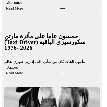
Becomes…
:
Read More
D
i
g
i
خمسون عاما على مأثرة مارتن
t
سكورسيزي الباقية (Taxi Driver)
a
1976- 2026
l
E
x
مأمون الجاك كان من شأني -قبل إدارتي ظهري لعالم
c
السينما…
l
:
Read More
u
خ
s
م
i
س
o
و
n
ن
a