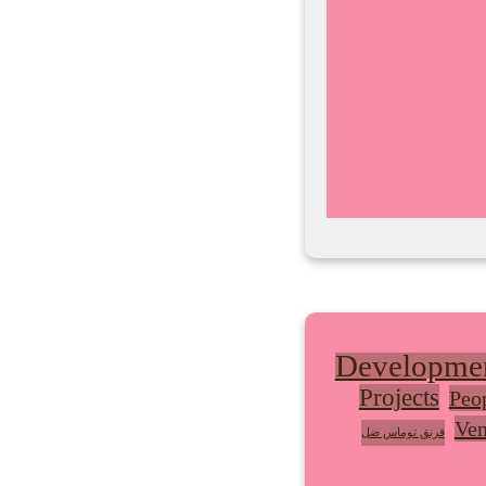
Developme
Projects
Peo
Ven
قرنق توماس ضل