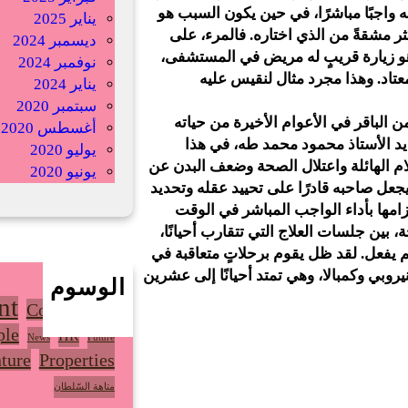
 منه واجبًا مباشرًا، في حين يكون السبب هو
يناير 2025
ر مشقةً من الذي اختاره. فالمرء، على
ديسمبر 2024
 هو زيارة قريبٍ له مريض في المستشفى،
نوفمبر 2024
معتاد. وهذا مجرد مثال لنقيس عليه
يناير 2024
سبتمبر 2020
 الباقر في الأعوام الأخيرة من حياته
أغسطس 2020
ي يد الأستاذ محمود محمد طه، في هذا
يوليو 2020
لام الهائلة واعتلال الصحة وضعف البدن عن
يونيو 2020
 يجعل صاحبه قادرًا على تحييد عقله وتحديد
امها بأداء الواجب المباشر في الوقت
 بين جلسات العلاج التي تتقارب أحيانًا،
 لم يفعل. لقد ظل يقوم برحلاتٍ متعاقبة في
يروبي وكمبالا، وهي تمتد أحيانًا إلى عشرين
الوسوم
nt
Community
ple
HR
News
Future
ture
Properties
متاهة السّلطان