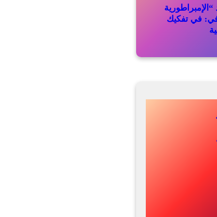
“الإمبراطورية
في: في تفكيك
ية