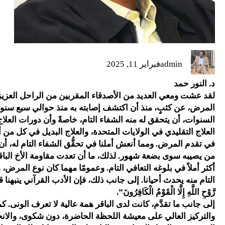
admin
فبراير 11, 2025
د. النور حمد
لقد عشت ومعي العديد من الأصدقاء المقربين من الراحل العزيز،
المرض، عن كثبٍ، منذ أن اكتشف إصابته به منذ حوالي سبع سنوا
السنوات، أن يتحقق له منه الشفاء التام، خاصةً وأن دورات العلاج
العلاج التقليدي في الولايات المتحدة، والعلاج البديل في كل من 
في تقدم المرض. ومما أنعش أملنا في تحقُّق الشفاء التام له، أن 
من يصيبه سوى بضعة شهور. لذلك، ما أن تعدت مقاومة الأخ الباقر ل
أكثر أملاً في بلوغه التعافي التام. وعمومًا مهما كان نوع المرض
التام منه يحدث أحيانا. إلى جانب ذلك، فإن الأدب القرآني ينبهنا قائلاً: “وَلَا تَ
رَّوْحِ اللَّهِ إِلَّا الْقَوْمُ الْكَافِرُونَ”.
إلى جانب ما تقدَّم، كانت لدى الباقر همة عالية لا تعرف الونى. ك
والتركيز العالي على معيشة اللحظة الحاضرة، دون شكوى، والانحص