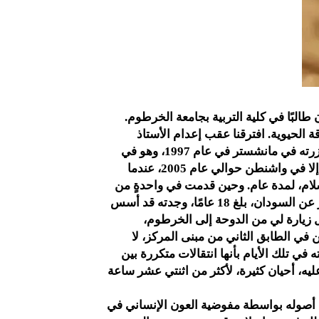
طالبًا في كلية التربية بجامعة الخرطوم.
 الحيوية. افترقنا عقب إعدام الأستاذ
محمود محمد طه في عام 1985، ولم ألتقه مرةً أخرى، إلا عندما زرته في مانشستر في عام 1997، وهو في
معمعة التحضير لدرجة الدكتوراه. ثم افترقنا مرة أخرى ولم نلتق إلا في واشنطن حوالي عام 2005، عندما
للسلام، لمدة عام. وحين قدمت في واحدةٍ من
زياراتي من قطرٍ إلى الخرطوم، في عام 2007، بعد غيابٍ مستمر عن السودان، بلغ 18 عامًا، وجدته قد أسس
كل زيارة لي من الدوحة إلى الخرطوم،
في الطابق الثاني من مبنى المركز، لا
ي تلك الأيام بأنها انتقالات متكررة بين
يه، أحيان كثيرة، لأكثر من اثنتي عشر ساعة
2007م وتم إغلاقه ومصادرة أصوله بواسطة مفوضية العون الإنساني في