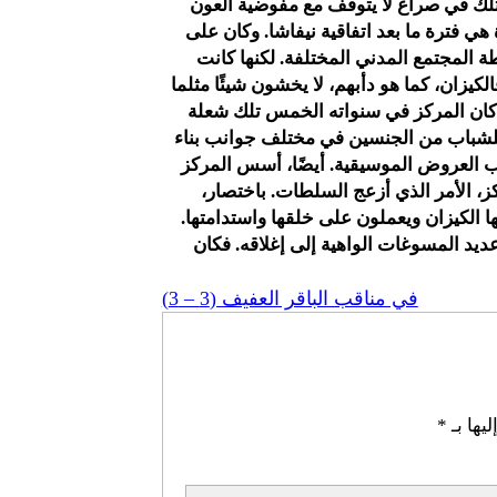
الخمس تلك في صراع لا يتوقف مع مفوضية العون
 هي فترة ما بعد اتفاقية نيفاشا. وكان على
 المجتمع المدني المختلفة. لكنها كانت
الكيزان، كما هو دأبهم، لا يخشون شيئًا مثلما
 كان المركز في سنواته الخمس تلك شعلة
ية للشباب من الجنسين في مختلف جوانب بناء
ب العروض الموسيقية. أيضًا، أسس المركز
ركز، الأمر الذي أزعج السلطات. باختصار،
ا الكيزان ويعملون على خلقها واستدامتها.
عديد المسوغات الواهية إلى إغلاقه. فكان
في مناقب الباقر العفيف (3 – 3)
يها بـ
*