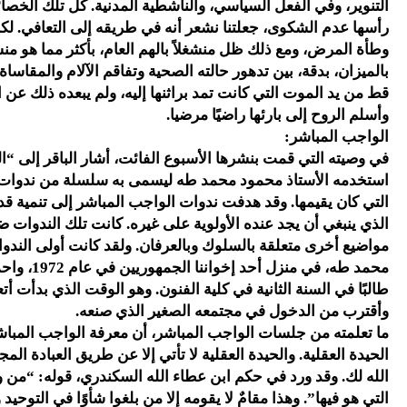
التنوير، وفي الفعل السياسي، والناشطية المدنية. كل تلك الخصائص
رأسها عدم الشكوى، جعلتنا نشعر أنه في طريقه إلى التعافي. لك
وطأة المرض، ومع ذلك ظل منشغلاً بالهم العام، بأكثر مما هو من
بالميزان، بدقة، بين تدهور حالته الصحية وتفاقم الآلام والمقاساة، و
قط من يد الموت التي كانت تمد براثنها إليه، ولم يبعده ذلك عن ال
وأسلم الروح إلى بارئها راضيًا مرضيا.
الواجب المباشر:
في وصيته التي قمت بنشرها الأسبوع الفائت، أشار الباقر إلى “ال
استخدمه الأستاذ محمود محمد طه ليسمى به سلسلة من ندوات ال
التي كان يقيمها. وقد هدفت ندوات الواجب المباشر إلى تنمية قد
الذي ينبغي أن يجد عنده الأولوية على غيره. كانت تلك الندوات
مواضيع أخرى متعلقة بالسلوك وبالعرفان. ولقد كانت أولى الندوا
محمد طه، في
طالبًا في السنة الثانية في كلية الفنون. وهو الوقت الذي بدأت
وأقترب من الدخول في مجتمعه الصغير الذي صنعه.
ما تعلمته من جلسات الواجب المباشر، أن معرفة الواجب المباشر
الحيدة العقلية. والحيدة العقلية لا تأتي إلا عن طريق العبادة المجوَّد
الله لك. وقد ورد في حكم ابن عطاء الله السكندري، قوله: “من وثق 
التي هو فيها”. وهذا مقامٌ لا يقومه إلا من بلغوا شأوًا في التوحيد 