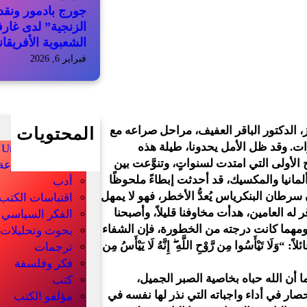
جورج بادمور ونقد 
الزنجية” لدى غار
الشعبوية الأفريقان
فبراير 6, 2026
 الدكتور الباقر العفيف، مراحل صراعه مع
المحتويات
ت. وقد ظل الأمل يحدونا، طيلة هذه
Uncategorized
 الأولى التي امتدت لسنواتٍ، وتنوَّعت بين
أخبار الموسوعة
ألمانيا والمكسيك، قد أحدثت إبطاءً ملحوظًا
أدب
سرطان البنكرياس يُعدُّ الأخطر، فهو لا يمهل
اقتباسات الكتب
ه العامين، هدأت مخاوفنا قليلاً، وأصبحنا
الفكر السياسي
، ومهما كانت درجته من الخطورة، فإن الشفاء
بحوث وتحليلات
يْأَسُوا مِن رَّوْحِ اللَّهِ ۖ إِنَّهُ لَا يَيْأَسُ مِن
ترجمات
فكر وفلسفة
ما أن الله حباه بخاصية الصبر الجميل،
كتب
ار في أداء واجباته التي نذر لها نفسه في
مؤلفو الكتب