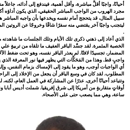
أحيانًا، واجبًا أقلَّ مباشرة، وأقل أهمية، فيندفع إلى أدائه، جاعلاً
مجرد الهروب من الواجب المباشر الحقيقي، الذي يكون أداؤه أكث
سبيل المثال، قد يتحجج أمام نفسه ويخدعها بأن واجبه المباشر
ليتجنب واجبًا آخر يقتضي منه سفرًا شاقًا وخروجًا عن الروتين ال
.
الذي أعاد إلى ذهني ذكرى تلك الأيام وتلك الجلسات ما شاهدته من
الخصبة المثمرة. لقد جسَّد الباقر العفيف ما تلقاه من تربيةٍ عل
المضمار، تجسيدًا لافتًا. لم يعذر الباقر نفسه، وهو تحت ضغط الآ
واجبٍ قط. وهذا من المَحَكَّات التي يظهر فيها نور المعرفة الذي
أي الواجبات أوجب، وهو ما يقود إلى الإمساك بزمام النفس، وإلز
المطلوب. لقد كان في وسع الباقر أن يجعل من الإخلاد إلى الراحة،
وتتباعد أحيانًا أخرى، عذرًا عن المشاركة في العمل العام، لكنه،
أوقاتٍ متقاربةٍ من أمريكا إلى شرق إفريقيا. شملت أديس أبابا ون
ساعة، وهي مما يصعب حتى على الأصحاء.