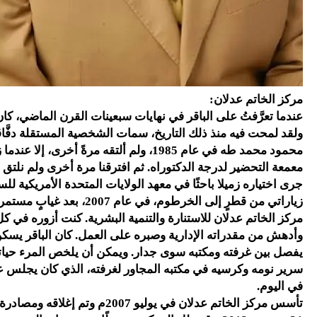
مركز الخاتم عدلان:
عندما تعرَّفتُ على الباقر في نهايات سبعينات القرن الماضي، كان 
ولقد لمحت فيه منذ ذلك التاريخ، سمات الشخصية المستقلة دفَّاقة
جرى اختياره زميلا باحثًا في معهد الولايات المتحدة الأمريكية 
مركز الخاتم عدلان للاستنارة والتنمية البشرية. كنت أزوره في 
وأدهش من مقدراته الإدارية وصبره على العمل. كان الباقر يسكن 
يفصل بين غرفته ومكتبه سوى جدار. ويمكن أن يلخص المرء حياته ف
سرير نومه وكرسيه في مكتبه المجاور لغرفته، الذي كان يجلس عل
في اليوم.
تأسس مركز الخاتم عدلان في يوليو 