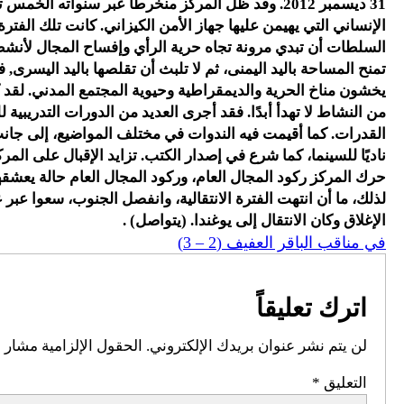
31 ديسمبر 2012. وقد ظل المركز منخرطًا عبر سنواته 
الإنساني التي يهيمن عليها جهاز الأمن الكيزاني. كانت تلك الفترة
السلطات أن تبدي مرونة تجاه حرية الرأي وإفساح المجال لأنشطة
تمنح المساحة باليد اليمنى، ثم لا تلبث أن تقلصها باليد اليسرى, ف
يخشون مناخ الحرية والديمقراطية وحيوية المجتمع المدني. لقد
من النشاط لا تهدأ أبدًا. فقد أجرى العديد من الدورات التدريب
القدرات. كما أقيمت فيه الندوات في مختلف المواضيع، إلى جان
ناديًا للسينما، كما شرع في إصدار الكتب. تزايد الإقبال على الم
حرك المركز ركود المجال العام، وركود المجال العام حالة يعشقه
لذلك، ما أن انتهت الفترة الانتقالية، وانفصل الجنوب، سعوا عبر 
الإغلاق وكان الانتقال إلى يوغندا. (يتواصل) .
في مناقب الباقر العفيف (2 – 3)
اترك تعليقاً
لن يتم نشر عنوان بريدك الإلكتروني.
الحقول الإلزامية مشار إل
التعليق
*