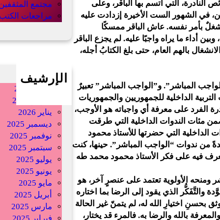
 النادرة، التي اتسم بها الباقر، وعلى
مجتمع المثقفين
ن، في الشهور الست الأخيرة إزدادت عليه
مراجعات الكتب
شغلٌ بأمر نفسه. عاش الباقر ممسكًا
بين أداء ما يراه واجبًا عليه. لم يجزع الباقر
انشغال بالهم العام، حتى بلغ الكتابُ أجله،
الإرشيف
واجب المباشر”. و”الواجب المباشر” تعبيرٌ
أبريل 2026
تربية الداخلية للجمهوريين والجمهوريات
فبراير 2026
رة الفرد على معرفة أي واجباته هو الأوجب،
يناير 2026
 ضمن مئات الندوات الداخلية التي طرقت
ديسمبر 2025
ت الداخلية التي حضرتها للأستاذ محمود
نوفمبر 2025
 منزل أحد إخواننا الجمهوريين في عام 1972، واحدةً من ندوات “الواجب المباشر”. حينها، كنت
سبتمبر 2025
 أتعرف فيه على فكر الأستاذ محمود محمد طه
يوليو 2025
يونيو 2025
 ومنحه الأولوية تعتمد على عنصرٍ آخر، هو
مايو 2025
ة والتَّفَكُّر الذي يقود إلى الرضا بما اختاره
أبريل 2025
بحسنِ اختيارِ الله له، لم يتمنّ غير الحالة
مارس 2025
والمعرفة بالله والرضا به. فالمرء قد يختار،
فبراير 2025