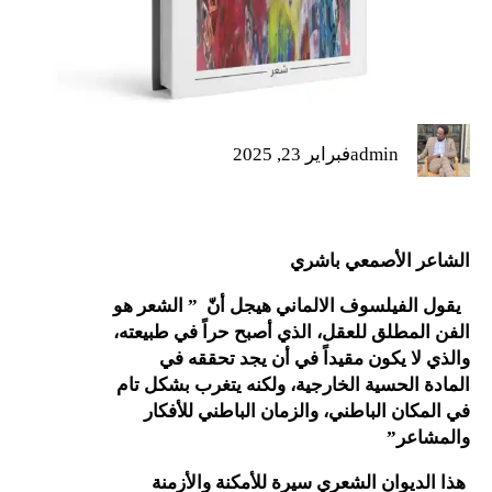
admin
فبراير 23, 2025
الأصمعي باشري
يلسوف الالماني هيجل أنّ ” الشعر هو
طلق للعقل، الذي أصبح حراً في طبيعته،
 يكون مقيداً في أن يجد تحققه في
لحسية الخارجية، ولكنه يتغرب بشكل تام
 الباطني، والزمان الباطني للأفكار
ر”
وان الشعري سيرة للأمكنة والأزمنة