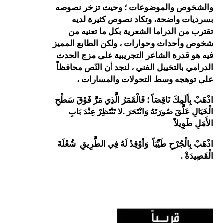
 والموضوعات ؛ وحيث تزخر نصوصه
واضحة، وتكاد نصوص كثيرة لديه
 الدراما الشعرية بكل ما تعنيه من
داث وحوارات ، ولكن الطابع المميز
درة الشاعر التجريبية على مزج الحدث
التخييل الفني ، لنجد أن النّص محافظاً
ه وسط التحولات والمسارات ،
مِكَ نَاقِصَاً ؛ فَالْقَمَرُ الَّذِي مَرَّ فَوْقَ سَطْحِ
َّقَ صُورَتَهُ وَانْتَحَرَ .لا تَنْتَظِرْ عِنْدَ بَابِ
يلاً
جُرْحِ طَيِّبَاً وَأوْقِدْ لَهُ فِي الطَّرِيقِ شُعْلَةَ
.