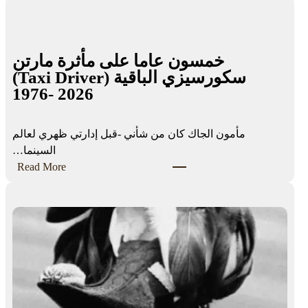
i
g
i
خمسون عاما على مأثرة مارتن
t
سكورسيزي الباقية (Taxi Driver)
a
1976- 2026
l
E
x
مأمون الجاك كان من شأني -قبل إدارتي ظهري لعالم
c
السينما…
l
:
Read More
u
خ
s
م
i
س
o
و
n
ن
a
ع
n
ا
d
م