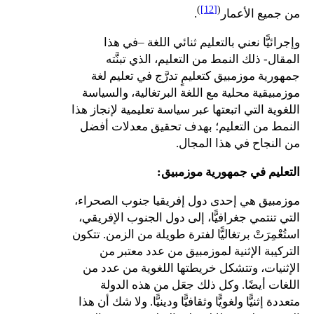
)
[12]
(
من جميع الأعمار
.
وإجرائيًّا نعني بالتعليم ثنائي اللغة –في هذا
المقال- ذلك النمط من التعليم، الذي تبنَّته
جمهورية موزمبيق كتعليمٍ تدرَّج في تعليم لغة
موزمبيقية محلية مع اللغة البرتغالية، والسياسة
اللغوية التي اتبعتها عبر سياسة تعليمية لإنجاز هذا
النمط من التعليم؛ بهدف تحقيق معدلات أفضل
من النجاح في هذا المجال.
التعليم في جمهورية موزمبيق
:
موزمبيق هي إحدى دول إفريقيا جنوب الصحراء،
التي تنتمي جغرافيًّا، إلى دول الجنوب الإفريقي،
استُعْمِرَتْ برتغاليًّا لفترة طويلة من الزمن. تتكون
التركيبة الإثنية لموزمبيق من عدد معتبر من
الإثنيات، وتتشكل خريطتها اللغوية من عدد من
اللغات أيضًا. وكل ذلك جعَل من هذه الدولة
متعددة إثنيًّا ولغويًّا وثقافيًّا ودينيًّا. ولا شك أن هذا