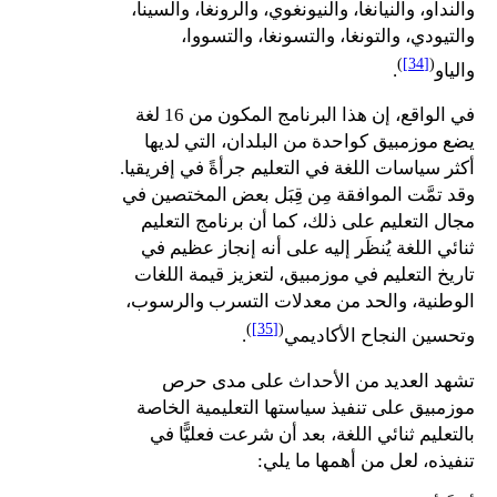
والنداو، والنيانغا، والنيونغوي، والرونغا، والسينا،
والتيودي، والتونغا، والتسونغا، والتسووا،
)
[34]
(
والياو
.
في الواقع، إن هذا البرنامج المكون من 16 لغة
يضع موزمبيق كواحدة من البلدان، التي لديها
أكثر سياسات اللغة في التعليم جرأةً في إفريقيا.
وقد تمَّت الموافقة مِن قِبَل بعض المختصين في
مجال التعليم على ذلك، كما أن برنامج التعليم
ثنائي اللغة يُنظَر إليه على أنه إنجاز عظيم في
تاريخ التعليم في موزمبيق، لتعزيز قيمة اللغات
الوطنية، والحد من معدلات التسرب والرسوب،
)
[35]
(
وتحسين النجاح الأكاديمي
.
تشهد العديد من الأحداث على مدى حرص
موزمبيق على تنفيذ سياستها التعليمية الخاصة
بالتعليم ثنائي اللغة، بعد أن شرعت فعليًّا في
تنفيذه، لعل من أهمها ما يلي: