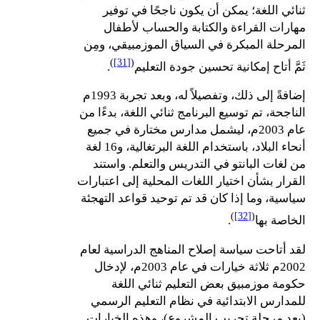
ثنائي اللغة؛ يمكن أن يكون ناجحًا في توفير
مهارات القراءة والكتابة والحساب لأطفال
المرحلة المبكرة في السياق الموزمبيقي، ومِن
)
[31]
(
ثَمَّ أتاح إمكانية تحسين جودة التعليم
.
إضافةً إلى ذلك، وتفصيلاً له، وبعد تجربة 1993م
الناجحة، تم توسيع البرنامج ثنائي اللغة، بدءًا من
عام 2003م، ليشمل مدارس مختارة في جميع
أنحاء البلاد، باستخدام اللغة البرتغالية، و16 لغة
من لغات البانتو في التدريس والتعلم. واستند
القرار بشأن اختيار اللغات المحلية إلى اعتبارات
سياسية، وما إذا كان قد تم توحيد قواعد التهجئة
)
[32]
(
الخاصة بها
.
لقد أتاحت سياسة إصلاح المناهج الدراسية لعام
2002م ثلاثة خيارات في عام 2003م، لإدخال
حكومة موزمبيق بعض التعليم ثنائي اللغة
للمدارس الابتدائية في نظام التعليم الرسمي
(بعد مرحلة تجريب المشروع)، وهذه الخيارات