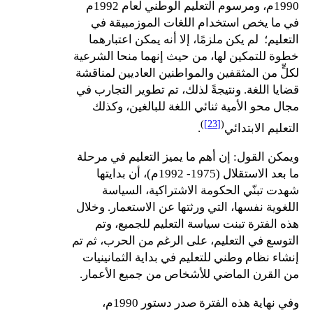
1990م، ومرسوم التعليم الوطني لعام 1992م
في ما يخص استخدام اللغات الموزمبيقة في
التعليم؛ لم يكن ملزمًا، إلا أنه يمكن اعتبارهما
خطوة للتمكين لها، من حيث إنهما منحا الشرعية
لكلٍّ من المثقفين والمواطنين العاديين لمناقشة
قضايا اللغة. ونتيجةً لذلك، تم تطوير التجارب في
مجال محو الأمية ثنائي اللغة للبالغين، وكذلك
)
[23]
(
التعليم الابتدائي
.
ويمكن القول: إن أهم ما يميز التعليم في مرحلة
ما بعد الاستقلال (1975- 1992م)، أن بدايتها
شهدت تبنّي الحكومة الاشتراكية، السياسة
اللغوية نفسها، التي ورثتها عن الاستعمار. وخلال
هذه الفترة تبنت سياسة التعليم للجميع، وتم
التوسع في التعليم، على الرغم من الحرب، ثم تم
إنشاء نظام وطني للتعليم في بداية الثمانينيات
من القرن الماضي للأشخاص من جميع الأعمار.
وفي نهاية هذه الفترة صدر دستور 1990م،