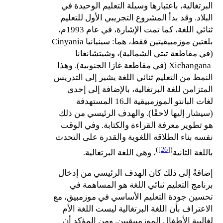
البرتغالية، باعتبارها وسيلة التعليم الوحيدة في
البلاد. وقد بدأ المشروع التجريبي الأول للتعليم
ثنائي اللغة، كما تمت الإشارة، في عام 1993م،
بلغتين موزمبيقيتين فقط، هما: سينيانيا Cinyania
(في مقاطعة تيتي الشمالية)، وشيتشانغانا
Xichangana (في مقاطعة غازا الجنوبية). وهذا
النمط من التعليم ثنائي اللغة يشير إلى التدريس
المتزامن للغة البرتغالية، بالإضافة إلى إحدى
لغات البانتو الموزمبيقية الـ16 المستهدفة
(سيشار إليها لاحقًا). والهدف الرئيسي من ذلك
هو تطوير معرفة القراءة والكتابة. وفي الوقت
نفسه بناء الطلاقة اللغوية والقدرة على التحدث
)
[26]
(
باللغة الثانية
، وهي اللغة البرتغالية.
إضافةً إلى ذلك كان الهدف الرئيسي من إدخال
برنامج التعليم ثنائي اللغة هو المساهمة في
تحسين جودة التعليم الأساسي في موزمبيق، مع
الاعتراف بأن اللغة البرتغالية ليست اللغة الأم
لغالبية الأطفال الموزمبيقيين. ومن المؤكد أن