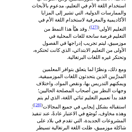
استخدام اللغة الأم في التعليم، مدعوم بالأبحاث
والممارسات الدولية، التي تشير إلى المزايا
الأكاديمية والمعرفية لاستخدام اللغة الأم في
)
[27]
(
التعليم الأولى
. وقد هيَّأ هذا النمط من
التعليم فرصة سانحة للغات المحلية في
موزمبيق، ليتم تجريب إدراجها في الفصول
الأولى من التعليم الابتدائي، الذي كانت تَحتكره،
وتحتكر غيره اللغات البرتغالية.
ومع ذلك، ونظرًا لما يتعلق بتوافر المعلمين
المدرَّبين الذين يتحدثون اللغات الموزمبيقية،
ويمكنهم التدريس بها، ونقص المواد، واختلاف
وجهات النظر بين أصحاب المصلحة الحاليين؛
فقد بدأ تعميم التعليم ثنائي اللغة، الذي لم يتم
)
[28]
(
استقباله بشكل إيجابي في جميع المجالات
.
وهذه مخاوف، تُوضَع في الاعتبار عادةً، عند تنفيذ
المشروعات الجديدة، التي تقدم في بلاد على
شاكلة موزمبيق، ظلت اللغة البرتغالية تسيطر