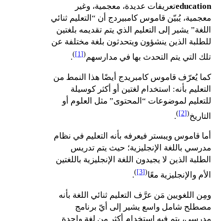
education
تعريفات عديدة، معجمية، وغير
معجمية، يُبيّن قاموس كامبيردج أن “التعليم ثنائي
اللغة” يشير إلى التعليم الذي يتم تقديمه بلغتين
للطلبة الذين ينشؤون ويتحدثون بلغة مختلفة عن
)
[1]
(
تلك التي يتم التحدث بها في مدارسهم
.
كما يُعرّف قاموس كامبريدج أيضًا هذا النمط من
التعليم بأنه: استخدام لغتين أو أكثر كوسيلة
للتعليم لموضوعات “المحتوى” مثل العلوم أو
)
[2]
(
التاريخ
.
أما قاموس ويبستر فيعرفه بأنه التعليم في نظام
مدرسي باللغة الإنجليزية؛ حيث يتم تدريس
الطلبة الذين لا يجيدون اللغة الإنجليزية باللغتين
)
[3]
(
الأم والإنجليزية معًا
.
ومِن اللغويين مَن عرَّف التعليم ثنائي اللغة بأنه
مصطلح شامل واسع يشير إلى أيّ برنامج
مدرسي، يتم فيه استخدام أكثر من لغة واحدة