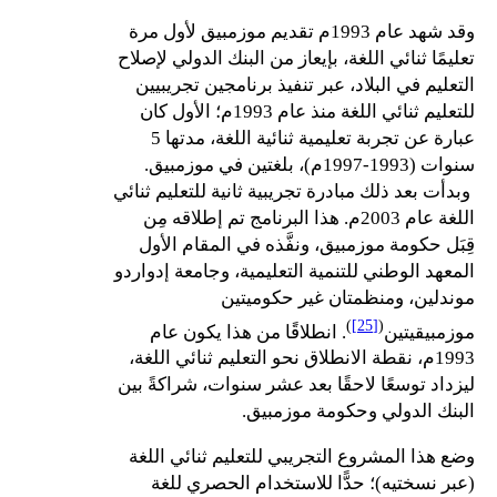
وقد شهد عام 1993م تقديم موزمبيق لأول مرة
تعليمًا ثنائي اللغة، بإيعاز من البنك الدولي لإصلاح
التعليم في البلاد، عبر تنفيذ برنامجين تجريبيين
للتعليم ثنائي اللغة منذ عام 1993م؛ الأول كان
عبارة عن تجربة تعليمية ثنائية اللغة، مدتها 5
سنوات (1993-1997م)، بلغتين في موزمبيق.
وبدأت بعد ذلك مبادرة تجريبية ثانية للتعليم ثنائي
اللغة عام 2003م. هذا البرنامج تم إطلاقه مِن
قِبَل حكومة موزمبيق، ونفَّذه في المقام الأول
المعهد الوطني للتنمية التعليمية، وجامعة إدواردو
موندلين، ومنظمتان غير حكوميتين
)
[25]
(
موزمبيقيتين
. انطلاقًا من هذا يكون عام
1993م، نقطة الانطلاق نحو التعليم ثنائي اللغة،
ليزداد توسعًا لاحقًا بعد عشر سنوات، شراكةً بين
البنك الدولي وحكومة موزمبيق.
وضع هذا المشروع التجريبي للتعليم ثنائي اللغة
(عبر نسختيه)؛ حدًّا للاستخدام الحصري للغة