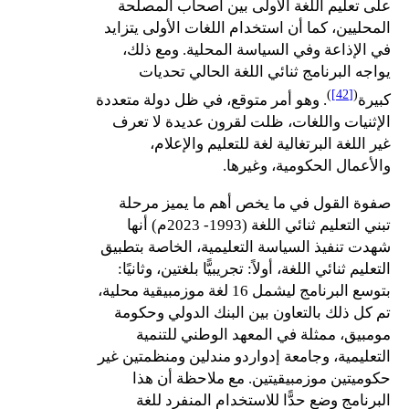
على تعليم اللغة الأولى بين أصحاب المصلحة
المحليين، كما أن استخدام اللغات الأولى يتزايد
في الإذاعة وفي السياسة المحلية. ومع ذلك،
يواجه البرنامج ثنائي اللغة الحالي تحديات
)
[42]
(
كبيرة
. وهو أمر متوقع، في ظل دولة متعددة
الإثنيات واللغات، ظلت لقرون عديدة لا تعرف
غير اللغة البرتغالية لغة للتعليم والإعلام،
والأعمال الحكومية، وغيرها.
صفوة القول في ما يخص أهم ما يميز مرحلة
تبني التعليم ثنائي اللغة (1993- 2023م) أنها
شهدت تنفيذ السياسة التعليمية، الخاصة بتطبيق
التعليم ثنائي اللغة، أولاً: تجريبيًّا بلغتين، وثانيًا:
بتوسع البرنامج ليشمل 16 لغة موزمبيقية محلية،
تم كل ذلك بالتعاون بين البنك الدولي وحكومة
مومبيق، ممثلة في المعهد الوطني للتنمية
التعليمية، وجامعة إدواردو مندلين ومنظمتين غير
حكوميتين موزمبيقيتين. مع ملاحظة أن هذا
البرنامج وضع حدًّا للاستخدام المنفرد للغة