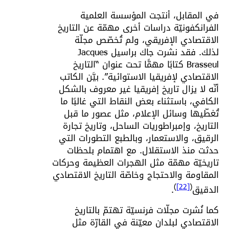
في المقابل، أنتجت المؤسسة العلمية
الفرانكفونيّة دراسات أخرى مهمّة عن التاريخ
الاقتصادي الإفريقي، ولم تُخصّص مجلّة
لذلك. فقد نشرت جاك براسيل Jacques
Brasseul كتابًا مهمًّا تحت عنوان “التاريخ
الاقتصادي لإفريقيا الاستوائية”. بيَّن الكاتب
أنّه لا يزال تاريخ إفريقيا غير معروف بالشكل
الكافي، باستثناء بعض النقاط التي غالبًا ما
تُغطّيها وسائل الإعلام، مثل عصور ما قبل
التاريخ، وإمبراطوريات الساحل، وتاريخ تجارة
الرقيق، والاستعمار، وبالطبع التطورات التي
حدثت منذ الاستقلال. مع اهتمام بلحظات
تاريخيّة مهمّة مثل الهجرات العظيمة وحركات
المقاومة والاحتجاج وخاصّة التاريخ الاقتصادي
)
[22]
(
الدقيق
.
كما نُشرت مجلّات فرنسيّة تهتمّ بالتاريخ
الاقتصادي لبلدان معيّنة في القارّة مثل