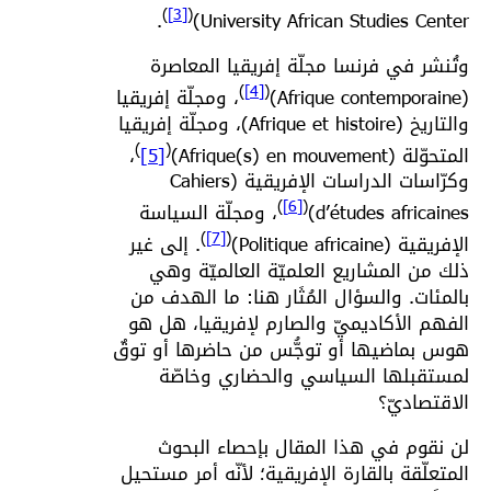
)
[3]
(
.
University African Studies Center)
وتُنشر في فرنسا مجلّة إفريقيا المعاصرة
)
[4]
(
(Afrique contemporaine)
، ومجلّة إفريقيا
والتاريخ (Afrique et histoire)، ومجلّة إفريقيا
)
(
المتحوّلة (Afrique(s) en mouvement)
[5]
،
وكرّاسات الدراسات الإفريقية (Cahiers
)
[6]
(
d’études africaines)
، ومجلّة السياسة
)
[7]
(
الإفريقية (Politique africaine)
. إلى غير
ذلك من المشاريع العلميّة العالميّة وهي
بالمئات. والسؤال المُثَار هنا: ما الهدف من
الفهم الأكاديميّ والصارم لإفريقيا، هل هو
هوس بماضيها أو توجُّس من حاضرها أو توقٌ
لمستقبلها السياسي والحضاري وخاصّة
الاقتصاديّ؟
لن نقوم في هذا المقال بإحصاء البحوث
المتعلّقة بالقارة الإفريقية؛ لأنّه أمر مستحيل