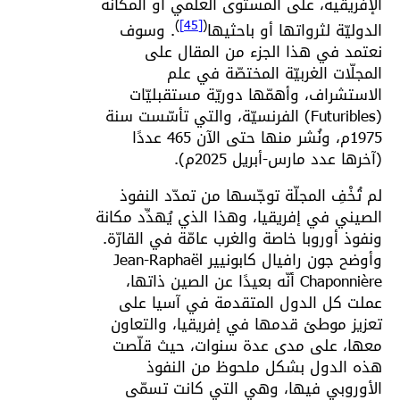
الإفريقية، على المستوى العلمي أو المكانة
)
[45]
(
الدوليّة لثرواتها أو باحثيها
. وسوف
نعتمد في هذا الجزء من المقال على
المجلّات الغربيّة المختصّة في علم
الاستشراف، وأهمّها دوريّة مستقبليّات
(Futuribles) الفرنسيّة، والتي تأسّست سنة
1975م، ونُشر منها حتى الآن 465 عددًا
(آخرها عدد مارس-أبريل 2025م).
لم تُخْفِ المجلّة توجّسها من تمدّد النفوذ
الصيني في إفريقيا، وهذا الذي يُهدِّد مكانة
ونفوذ أوروبا خاصة والغرب عامّة في القارّة.
وأوضح جون رافيال كابونيير Jean-Raphaël
Chaponnière أنّه بعيدًا عن الصين ذاتها،
عملت كل الدول المتقدمة في آسيا على
تعزيز موطئ قدمها في إفريقيا، والتعاون
معها، على مدى عدة سنوات، حيث قلّصت
هذه الدول بشكل ملحوظ من النفوذ
الأوروبي فيها، وهي التي كانت تسمّى