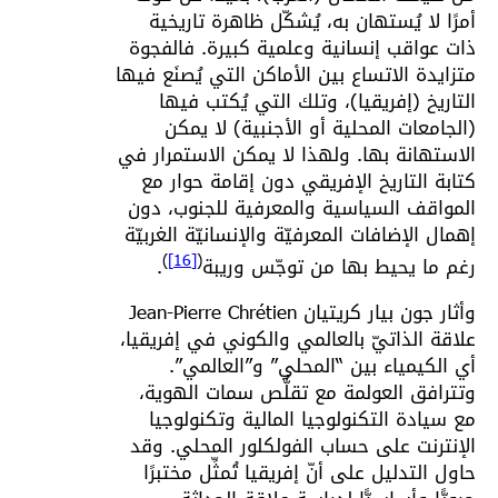
أمرًا لا يُستهان به، يُشكّل ظاهرة تاريخية
ذات عواقب إنسانية وعلمية كبيرة. فالفجوة
متزايدة الاتساع بين الأماكن التي يُصنَع فيها
التاريخ (إفريقيا)، وتلك التي يُكتب فيها
(الجامعات المحلية أو الأجنبية) لا يمكن
الاستهانة بها. ولهذا لا يمكن الاستمرار في
كتابة التاريخ الإفريقي دون إقامة حوار مع
المواقف السياسية والمعرفية للجنوب، دون
إهمال الإضافات المعرفيّة والإنسانيّة الغربيّة
)
[16]
(
رغم ما يحيط بها من توجّس وريبة
.
وأثار جون بيار كريتيان Jean-Pierre Chrétien
علاقة الذاتيّ بالعالمي والكوني في إفريقيا،
أي الكيمياء بين “المحلي” و”العالمي”.
وتترافق العولمة مع تقلُّص سمات الهوية،
مع سيادة التكنولوجيا المالية وتكنولوجيا
الإنترنت على حساب الفولكلور المحلي. وقد
حاول التدليل على أنّ إفريقيا تُمثِّل مختبرًا