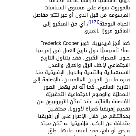
حيويًّا وأساسيًّا لدراسة علاقة الحداثة
بالموروث سواء على مستوى السياسات
المرسومة من قبل الدول أو عبر تتبّع مفاصل
)
[17]
(
الحياة اليوميّة
، أي من الميكرو إلى
الماكرو مرورًا بالميزو.
كما أنجز فريديريك كوبر Frederick Cooper
عملًا تأسيسيًّا حول تاريخ العمل في إفريقيا
جنوب الصحراء الكبرى. فقد يتناول التاريخ
الاجتماعي لإلغاء الرق والعرق والمدن
الاستعمارية والتنمية والدول الإفريقية منذ
فترة ما بين الحربين العالميتين، بالإضافة إلى
التاريخ العالمي. كما أنّه لم يهمل الصور
النمطيّة والوصوم الاجتماعية التحقيريّة
المُلصقة بالقارّة، فقد تمكّن الأوروبيون من
تقديم إفريقيا كمرآة لأوروبا، محتفلين
بحداثتهم من خلال الإصرار على أن إفريقيا
متخلفة عن الركب. فإفريقيا لم تكن مجرّد
ملحق أو تابع، فقد اعتمد عليها تطوّر