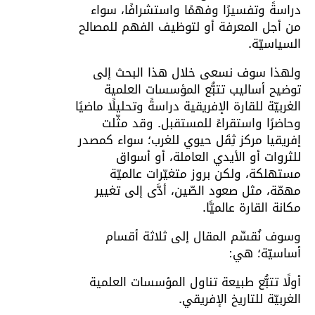
دراسةً وتفسيرًا وفهمًا واستشرافًا، سواء
من أجل المعرفة أو لتوظيف الفهم للمصالح
السياسيّة.
ولهذا سوف نسعى خلال هذا البحث إلى
توضيح أساليب تتبُّع المؤسسات العلمية
الغربيّة للقارة الإفريقية دراسةً وتحليلًا ماضيًا
وحاضرًا واستقراءً للمستقبل. وقد مثّلت
إفريقيا مركز ثِقَل حيوي للغرب؛ سواء كمصدر
للثروات أو الأيدي العاملة، أو أسواق
مستهلكة، ولكن بروز متغيّرات عالميّة
مهمّة، مثل صعود الصّين، أدَّى إلى تغيير
مكانة القارة عالميًّا.
وسوف نُقسِّم المقال إلى ثلاثة أقسام
أساسيّة؛ هي:
أولًا تتبُّع طبيعة تناول المؤسسات العلمية
الغربيّة للتاريخ الإفريقي.