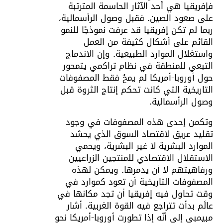
فإفريقيا هي أحد الآثار الحاسمة المترتبة
على صعود الصين. فقبل وصول الرأسمالية،
ربما لم تكن إفريقيا قد عرفت نموذجًا للنمو
القائم على أشكال كثيفة من العمل
واستغلال الموارد الطبيعية. وإن الاندماج
التبعي للمنطقة في نظام تراكمي يتمحور
حول أوروبا-أمريكا لم يمحُ فقط المصفوفات
التاريخية التي كانت تحكم إنتاج الثروة قبل
وصول الرأسمالية.
وتكمن إحدى هذه المصفوفات في وجود
تقليد عريق لاقتصاد السوق الذي يحشد
الموارد البشرية لا غير البشرية، ويحمي
الاستقلال الاقتصادي للمنتجين الزراعيين
ورفاهيتهم لا أن يدمرها. ويمكن لهذه
المصفوفات التاريخية أن تعود كموارد في
وقت تحاول فيه إفريقيا أن تجد مكانها في
عالَم بدأت تتراجع فيه القوة الغربية. أشار
مبيمبي إلى أنّه إذا تطورت أوروبا-أمريكا نحو