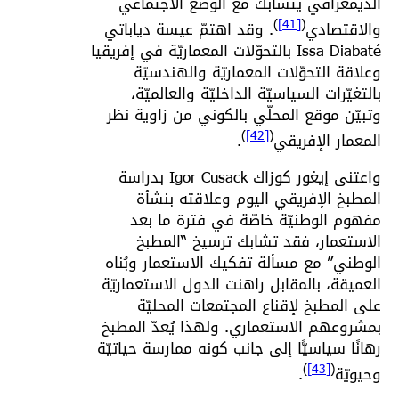
الديمغرافي يتشابك مع الوضع الاجتماعي
)
[41]
(
والاقتصادي
. وقد اهتمّ عيسة دياباتي
Issa Diabaté بالتحوّلات المعماريّة في إفريقيا
وعلاقة التحوّلات المعماريّة والهندسيّة
بالتغيّرات السياسيّة الداخليّة والعالميّة،
وتبيّن موقع المحلّي بالكوني من زاوية نظر
)
[42]
(
المعمار الإفريقي
.
واعتنى إيغور كوزاك Igor Cusack بدراسة
المطبخ الإفريقي اليوم وعلاقته بنشأة
مفهوم الوطنيّة خاصّة في فترة ما بعد
الاستعمار، فقد تشابك ترسيخ “المطبخ
الوطني” مع مسألة تفكيك الاستعمار وبُناه
العميقة، بالمقابل راهنت الدول الاستعماريّة
على المطبخ لإقناع المجتمعات المحليّة
بمشروعهم الاستعماري. ولهذا يُعدّ المطبخ
رهانًا سياسيًّا إلى جانب كونه ممارسة حياتيّة
)
[43]
(
وحيويّة
.