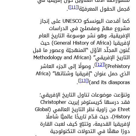
)
[11]
(
مُجمل الحقول المعرفيّة
.
كما أقدمت اليونسكو UNESCO على إنجاز
مشروع مهمّ ومفصليّ في الدراسات
الإفريقية، وهو نشر موسوعة التاريخ العام
لإفريقيا (General History of Africa) حيث
عُنون المجلّد الأوّل “المنهجيّة وعصور ما قبل
التاريخ الإفريقي” (Methodology and African
)
[12]
(
Prehistory)
، وصولًا إلى الجزء العاشر
الذي حمل عنوان “إفريقيا وشتاتها” (Africa
)
[13]
(
.
and its diasporas)
وتنوّعت موضوعات تناول التاريخ الإفريقي؛
فقد درسها كريستوفر إيريت Christopher
Ehret من زاوية نظر التاريخ العالمي (Global
History)، حيث قدّم تاريخًا عالميًّا شاملًا
لإفريقيا القديمة، وتتبّع كيف لعبت القارة
دورًا مهمًّا في التحولات التكنولوجية