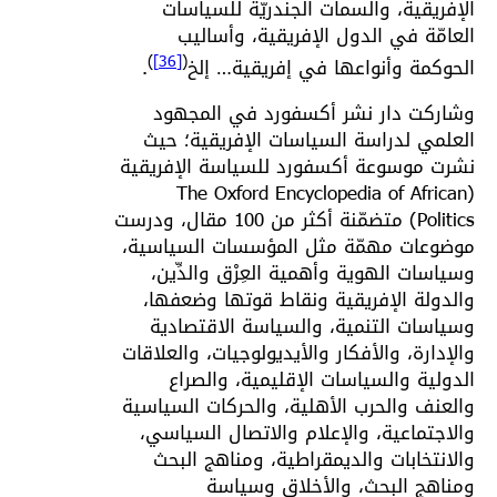
الإفريقية، والسمات الجندريّة للسياسات
العامّة في الدول الإفريقية، وأساليب
)
[36]
(
الحوكمة وأنواعها في إفريقية… إلخ
.
وشاركت دار نشر أكسفورد في المجهود
العلمي لدراسة السياسات الإفريقية؛ حيث
نشرت موسوعة أكسفورد للسياسة الإفريقية
(The Oxford Encyclopedia of African
Politics) متضمّنة أكثر من 100 مقال، ودرست
موضوعات مهمّة مثل المؤسسات السياسية،
وسياسات الهوية وأهمية العِرْق والدِّين،
والدولة الإفريقية ونقاط قوتها وضعفها،
وسياسات التنمية، والسياسة الاقتصادية
والإدارة، والأفكار والأيديولوجيات، والعلاقات
الدولية والسياسات الإقليمية، والصراع
والعنف والحرب الأهلية، والحركات السياسية
والاجتماعية، والإعلام والاتصال السياسي،
والانتخابات والديمقراطية، ومناهج البحث
ومناهج البحث، والأخلاق وسياسة