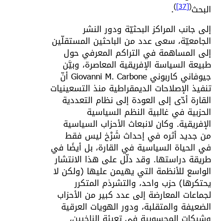
)
[37]
(
البحث
.
إلى جانب المراكز البحثيّة ودور النشر
الجامعيّة، سعى عدد من الباحثين المستقلّين
إلى المساهمة في التراكم المعرفي حول
طبيعة السياسة الإفريقية المعاصرة، وبيَّن
جيوفاني كاربوني Giovanni M. Carbone أنّ
تنفيذ الإصلاحات الديمقراطية منذ التسعينيات
القارة أدّى إلى العودة إلى نظام التعددية
الحزبية في غالبية النظم السياسية
الإفريقية. وكان لانبعاث الأحزاب السياسية
من جديد أثره في إحداث شَرْخ ليس فقط
في الحياة السياسية في القارة، بل أيضًا في
طريقة دراستها. وقد دلّل على هذا الانتشار
الواسع للأنظمة التي يهيمن عليها (ولكن لا
يحتكرها) حزب واحد، والتشرذم المتكرر
لجماعات المعارضة إلى عدد كبير من الأحزاب
الضعيفة والمتقلبة، ودور الهويات العرقية
وشبكات المحسوبية في تعبئة الناخبين،