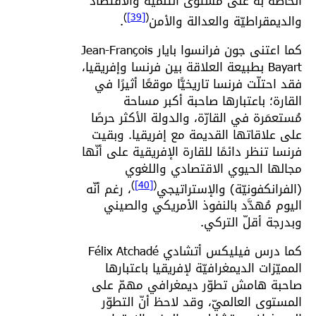
الخاصّة به على مستوى التنمية والاقتصاد
)
[39]
(
والديمقراطيّة والعدالة والأمن
.
كما اعتنى جون فرانسوا بايار Jean-François
Bayart بطبيعة العلاقة بين فرنسا وإفريقيا،
فقد احتلّت فرنسا تاريخيًّا موقعًا أثيرًا في
القارة؛ باعتبارها صاحبة أكبر مساحة
مُستعمَرة في القارّة، والدولة الأكثر حرصًا
على علاقاتها القديمة مع إفريقيا. وبقيت
فرنسا تنظر دائمًا للقارة الإفريقية على أنّها
مجالها الحيوي الاقتصادي واللغوي
)
[40]
(
(الفرانكفونيّة) والإستراتيجي
، رغم أنّه
اليوم مُهدَّد بالنفوذ الأمريكي والصيني
وبدرجة أقلّ التركي.
كما درس فيليكس أتشادي Félix Atchadé
المميّزات الديمغرافيّة لإفريقيا باعتبارها
صاحبة هامش تطوّر ديمغرافي مهمّ على
المستوى العالميّ، وقد لاحظ أنّ التطوّر