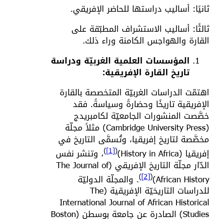
ثانيًا: أساليب دراستها للحاضر الإفريقي.
ثالثًا: أساليب الاستشراف المطبّقة على
القارة والهواجس الكامنة وراء ذلك.
المؤسسات العلمية الغربيّة ودراسة
تاريخ القارة الإفريقية:
اهتمّت الدراسات الغربيّة المتخصصة بالقارة
الإفريقية تاريخًا وحضارةً وسياسةً. فقد
خصَّصت المنشورات الجامعيّة لكامبريدج
(Cambridge University Press) مثلاً مجلّة
مخصَّصة لتاريخ إفريقيا، وتُسمَّى التاريخ في
)
[1]
(
إفريقيا (History in Africa)
، وتنشر نفس
الدّار مجلّة التاريخ الإفريقي (The Journal of
)
[2]
(
African History)
. والمجلّة الدوليّة
للدراسات التاريخيّة الإفريقية (The
International Journal of African Historical
Studies) الصادرة عن جامعة بوسطن (Boston