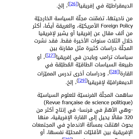
)
[26]
(
الديمقراطيّة في إفريقيا
، إلخ.
من ناحيتها، تضمّنت مجلّة السياسة الخارجيّة
Foreign Policy الأمريكيّة، والعريقة أيضًا، أكثر
من ألف مقال عن إفريقيا أو يشير لإفريقيا
خلال الثلاث سنوات الأخيرة فقط. فقد نشرت
المجلّة دراسات كثيرة مثل مقارنة بين
)
[27]
(
سياسات ترامب وبايدن في إفريقيا
، أو
طبيعة السياسات الطاقيّة المُطبّقة في
)
[28]
(
القارة
، ودراسات أخرى تدرس المميّزات
)
[29]
(
الديمغرافيّة لإفريقيا
، إلخ.
ساهمت المجلّة الفرنسيّة للعلوم السياسيّة
(Revue française de science politique)
-وهي الأهمّ في فرنسا- في إنتاج أكثر من
320 مقالًا يحيل إلى القارة الإفريقية، منها
بحوث اهتمّت بمسألة الاندماج في المجتمعات
الإفريقية بين الأقليّات المحليّة نفسها، أو