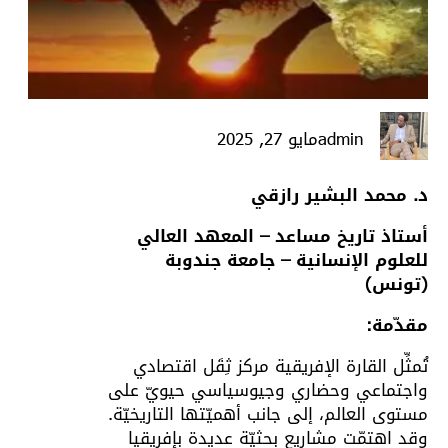
admin
مايو 27, 2025
د. محمد البشير رازقي
أستاذ تاريخ مساعد – المعهد العالي
للعلوم الإنسانية – جامعة جندوبة
(تونس)
مقدّمة:
تُمثِّل القارة الإفريقية مركز ثِقَل اقتصادي
واجتماعي وحضاري وجيوسياسي حيويّ على
مستوى العالم، إلى جانب أهميّتها التاريخيّة.
وقد اهتمّت مشاريع بحثيّة عديدة بإفريقيا