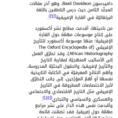
دافيدسون Basil Davidson، وهو آخر مقالات
المجلّد الثامن حيث درس الناطقين باللغة
)
[9]
(
البرتغاليّة في القارة الإفريقية
.
من ناحيتها، أقدمت مطابع نشر أكسفورد
على إنتاج موسوعات مهمّة حول القارة
الإفريقية؛ منها موسوعة أكسفورد للتأريخ
الإفريقي (The Oxford Encyclopedia of
African Historiography)، وقد تطرّق العمل
إلى الأساليب المنهجيّة لمقاربة التاريخ
والتأريخ لإفريقيا، والحقول البحثيّة المدروسة،
وأهم النتائج المعرفيّة في الكتابة التاريخية
نفسها أو أهمّ المؤرّخين، إلى جانب التطرّق
لأبرز الاختصاصات المطروقة في التاريخ
الإفريقي مثل التاريخ الاقتصادي والاجتماعي
)
[10]
(
والعسكري والسياسي والتجاري
.
وأقدمت نفس هذه الدار على نشر مراجع
مهمّة حول إفريقيا، فقد تضمّنت قائمة
منشوراتها آلاف العناوين حول إفريقيا في