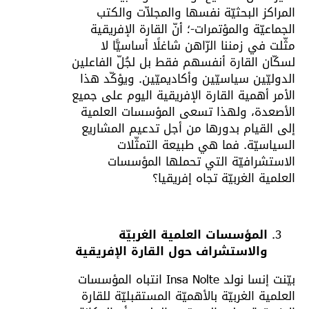
المراكز البحثيّة نفسها والمجلاّت والكتب
الجماعيّة والمؤتمرات-؛ أنّ القارة الإفريقية
مثّلت في زمننا الرّاهن شاغلًا أساسيًّا لا
لسكّان القارة أنفسهم فقط بل لجُلّ الفاعلين
الدوليّين سياسيّين وأكاديميّين. ويؤكّد هذا
الأمر أهمية القارة الإفريقية اليوم على جميع
الأصعدة، ولهذا تسعى المؤسسات العلمية
إلى القيام بدورها من أجل تدعيم المشاريع
السياسيّة. فما هي طبيعة التمثّلات
الاستشرافيّة التي تحملها المؤسسات
العلمية الغربيّة تجاه إفريقيا؟
المؤسسات العلمية الغربيّة
والاستشراف
حول القارة الإفريقية
بيّنت إنسا نولد Insa Nolte انتباه المؤسسات
العلمية الغربيّة بالأهميّة المستقبليّة للقارة