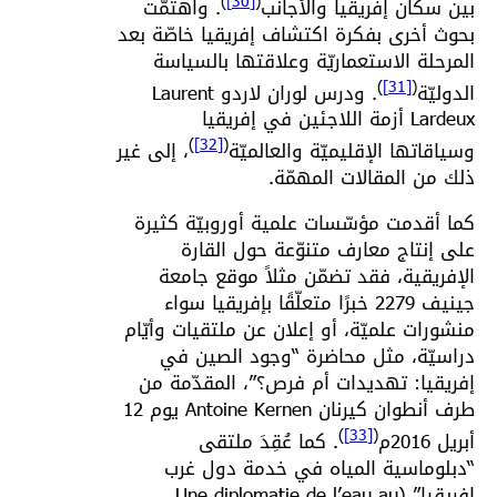
)
[30]
(
بين سكّان إفريقيا والأجانب
. واهتمّت
بحوث أخرى بفكرة اكتشاف إفريقيا خاصّة بعد
المرحلة الاستعماريّة وعلاقتها بالسياسة
)
[31]
(
الدوليّة
. ودرس لوران لاردو Laurent
Lardeux أزمة اللاجئين في إفريقيا
)
[32]
(
وسياقاتها الإقليميّة والعالميّة
، إلى غير
ذلك من المقالات المهمّة.
كما أقدمت مؤسّسات علمية أوروبيّة كثيرة
على إنتاج معارف متنوّعة حول القارة
الإفريقية، فقد تضمّن مثلاً موقع جامعة
جينيف 2279 خبرًا متعلّقًا بإفريقيا سواء
منشورات علميّة، أو إعلان عن ملتقيات وأيّام
دراسيّة، مثل محاضرة “وجود الصين في
إفريقيا: تهديدات أم فرص؟”، المقدّمة من
طرف أنطوان كيرنان Antoine Kernen يوم 12
)
[33]
(
أبريل 2016م
. كما عُقِدَ ملتقى
“دبلوماسية المياه في خدمة دول غرب
إفريقيا” (Une diplomatie de l’eau au