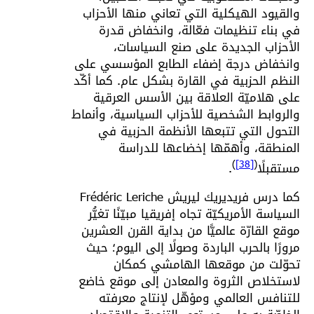
والقيود الهيكلية التي تعاني منها الأحزاب
في بناء تنظيمات فعّالة، وانخفاض قدرة
الأحزاب الجديدة على صنع السياسات،
وانخفاض درجة إضفاء الطابع المؤسسي على
النظم الحزبية في القارة بشكل عام. كما أكّد
على هلاميّة العلاقة بين الأسس العرقية
والروابط الشخصية للأحزاب السياسية، وأنماط
التحول التي تتبعها الأنظمة الحزبية في
المنطقة، وأهمّها إخضاعها للدراسة
)
[38]
(
مستقبلًا
.
كما درس فريديريك ليريش Frédéric Leriche
السياسة الأمريكيّة تجاه إفريقيا مبيّنًا تغيُّر
موقع القارّة عالميًّا من بداية القرن العشرين
مرورًا بالحرب الباردة وصولًا إلى اليوم؛ حيث
تحوّلت من موقعها الهامشي كمكان
لاستخلاص الثروة والمعادن إلى موقع خاضع
للتنافس العالمي ومؤهّل لإنتاج معرفته