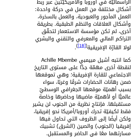
الرأسماليّة في أوروبا والأمريكيّتين عبر ربط
أشكال مختلفة من العمل في حركة واحدة:
العمل المأجور والعبودية، والعمل بالسخرة،
وأشكال العلاقات والنظم الطبقية. بطريقة
أخرى، لم تكن مؤسسة الاستعمار لتحقّق
التراكم المالي والمعرفي والتقني والبشري
)
[18]
(
لولا القارّة الإفريقية
.
كما انتبه أشيل مبيمبي Achille Mbembe
لنقطة أخرى مهمّة جدًّا على مستوى التاريخ
الاجتماعي للقارة الإفريقية؛ وهي تموقعها
ضمن رهانات الحضارات شرقًا وغربًا، سواء
بسبب أهميّة موقعها الجغرافي الوسطيّ
عالميًّا أو لأهميّة ماضيها وحاضرها وخاصة
مستقبلها. فإنتاج نظرية من الجنوب لن يشير
فقط لكيفيّة تحرك أوروبا/أمريكا نحو إفريقيا،
ولكن أيضًا إلى الظروف التي تحاول فيها
إفريقيا (الجنوب) والصين (الشرق) تشبيك
مسارتهما معًا في الحاضر والمستقبل.