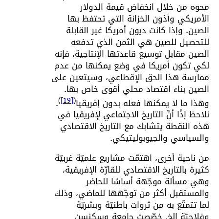
محوه من خلال انخفاض قيمة الدولار
الأمريكي وأذون الخزانة التي تحتفظ بها
الصين. وإذا كانت ديون أمريكا غير القابلة
للتحصيل للصين هي الثمن الذي تدفعه
الصين مقابل توسيع قاعدتها الإنتاجية، فإنه
لكي تكون أمريكا في وضع يمكنها من عدم
ممارسة هذا الحق الإقطاعي، وسيتعين على
الصين بناء اقتصاد محلي أقوى خاص بها.
)
[19]
(
وهذا ما لا يمكنها فعله بدون إفريقيا
.
نلاحظ إذًا أنّ التاريخ الاجتماعي لإفريقيا في
هذه النقطة يتشابك مع التاريخ الاقتصادي
والسياسي والجيوبوليتيكي.
من ناحية أخرى، اهتمّت مشاريع علميّة غربيّة
كثيرة بالتاريخ الاقتصادي للقارّة الإفريقية،
وهي مسألة موجّهة أساسًا للحاضر
والمستقبل أكثر من توجّهها للماضي، وذلك
لما تتمتّع به من ثروات باطنيّة وبشريّة
وفلاحيّة إلخ. خصّصت جامعة وسكنسن