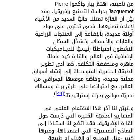
من ناحيته، اهتمّ بيار جاكموا Pierre
Jacquemot بدراسة التصنيع بإفريقيا، وقد
بيَّن أن القارّة تمتلك حاليًّا العديد من الأشياء
لإعادة تصنيعها. فهي تحتوي على مواد
أوليّة عديدة، بالإضافة إلى المنتجات الزراعية
والغابات والأسماك. ويُشكّل السكان
النشطون احتياطيًّا رئيسيًّا للديناميكيات
الإضافية في العالم والقارة كيد عاملة
ماهرة ومنخفضة التكلفة. كما أدى تطوير
الطبقة الحضرية المتوسطة إلى إنشاء أسواق
محلية جديدة، وخاصّة موقعها الجغرافي من
العالم، مع احتوائها على طرق برية ومسالك
)
[44]
(
نهريّة موانئ بحريّة إستراتيجيّة
.
ويتبيّن لنا آخر هذا الاهتمام العلمي في
المشاريع العلميّة الكثيرة التي دُرست حول
القارة الإفريقية. فقد اتضح لنا استنادًا إلى
النماذج التفسيريّة التي اعتمدناها، وغيرها
كثير -مثل التصنيع أو الغذاء أو طبيعة