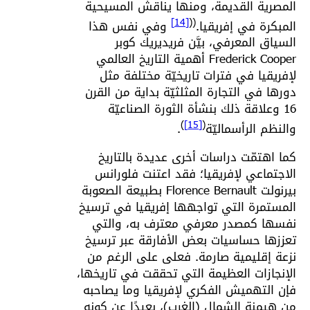
المصرية القديمة، ومنها يناقش المسيحية
[14]
(
(
المبكرة في إفريقيا.
وفي نفس هذا
السياق المعرفي، بيَّن فريديريك كوبر
Frederick Cooper أهمية التاريخ العالمي
لإفريقيا في فترات تاريخيّة مختلفة مثل
دورها في التجارة المثلثيّة بداية من القرن
16 وعلاقة ذلك بنشأة الثورة الصناعيّة
)
[15]
(
والنظم الرأسماليّة
.
كما اهتمّت دراسات أخرى عديدة بالتاريخ
الاجتماعي لإفريقيا؛ فقد اعتنت فلورانس
بيرنولت Florence Bernault بطبيعة الصعوبة
المستمرة التي تواجهها إفريقيا في ترسيخ
نفسها كمصدر معرفي معترف به، والتي
تعززها حساسيات بعض الأفارقة عبر ترسيخ
نزعة إقليمية صارمة. فعلى على الرغم من
الإنجازات العظيمة التي تحققت في تاريخها،
فإن التهميش الفكري لإفريقيا وما يصاحبه
من هيمنة الشمال (الغرب)، بعيدًا عن كونه