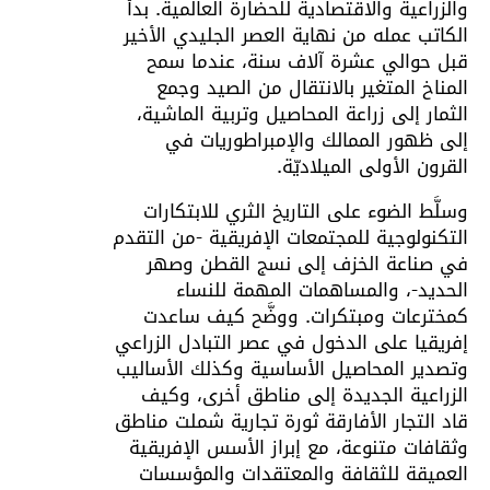
والزراعية والاقتصادية للحضارة العالمية. بدأ
الكاتب عمله من نهاية العصر الجليدي الأخير
قبل حوالي عشرة آلاف سنة، عندما سمح
المناخ المتغير بالانتقال من الصيد وجمع
الثمار إلى زراعة المحاصيل وتربية الماشية،
إلى ظهور الممالك والإمبراطوريات في
القرون الأولى الميلاديّة.
وسلَّط الضوء على التاريخ الثري للابتكارات
التكنولوجية للمجتمعات الإفريقية -من التقدم
في صناعة الخزف إلى نسج القطن وصهر
الحديد-، والمساهمات المهمة للنساء
كمخترعات ومبتكرات. ووضَّح كيف ساعدت
إفريقيا على الدخول في عصر التبادل الزراعي
وتصدير المحاصيل الأساسية وكذلك الأساليب
الزراعية الجديدة إلى مناطق أخرى، وكيف
قاد التجار الأفارقة ثورة تجارية شملت مناطق
وثقافات متنوعة، مع إبراز الأسس الإفريقية
العميقة للثقافة والمعتقدات والمؤسسات