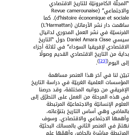
“المجلّة الكامرونيّة للتاريخ الاقتصادي
والاجتماعي” (Revue camerounaise
d’histoire économique et sociale). كما
ساهمت دار نشر الأرماتان (L’Harmattan)
الفرنسيّة في نشر العمل المحوري لدانيال
سيسي Daniel Amara Cisse حول “التاريخ
الاقتصادي لإفريقيا السوداء” في ثلاثة أجزاء
بداية من التاريخ الاقتصادي القديم وصولًا
)
[23]
(
إلى اليوم
.
تبيّن لنا في آخر هذا العنصر مساهمة
المؤسسات العلمية الغربيّة في دراسة التاريخ
الإفريقي من جوانبه المختلفة، وقد حرصنا
في هذه المرحلة من العمل على التطرّق إلى
العلوم الإنسانيّة والاجتماعيّة المرتبطة
بالماضي وهي أساس التاريخ بتنوّعاته،
وأهمها الاجتماعي والاقتصادي. وسوف
نهتمّ في العنصر الثاني بالمسالك البحثيّة
المرتبطة مباشرة بالحاضر، وأهمّها علم