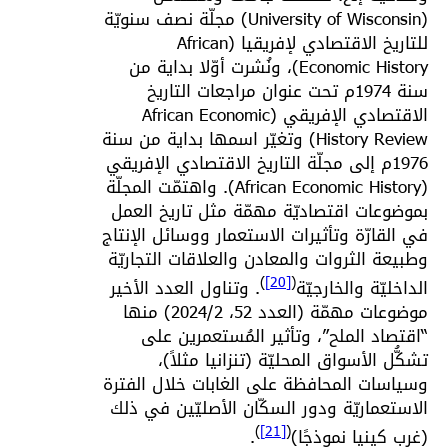
(University of Wisconsin) مجلّة نصف سنويّة
للتاريخ الاقتصادي لإفريقيا (African
Economic History)، ونُشرت أوّلا بداية من
سنة 1974م تحت عنوان مراجعات التاريخ
الاقتصادي الإفريقي (African Economic
History Review) وتغيّر اسمها بداية من سنة
1976م إلى مجلّة التاريخ الاقتصادي الإفريقي
(African Economic History). واهتمّت المجلّة
بموضوعات اقتصاديّة مهمّة مثل تاريخ العمل
في القارّة وتأثيرات الاستعمار ووسائل الإنتاج
وطبيعة الثروات والمعادن والعلاقات التجاريّة
)
[20]
(
الداخليّة والخارجيّة
. وتناول العدد الأخير
موضوعات مهمّة (العدد 52، 2024/2) منها
“اقتصاد الملح”، وتأثير المُستعمرين على
تشكُّل الأسواق المحليّة (تنزانيا مثلاً)،
وسياسات المحافظة على الغابات خلال الفترة
الاستعماريّة ودور السكّان الأصليّين في ذلك
)
[21]
(
(غرب كينيا نموذجًا)
.