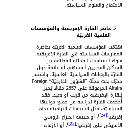
الاجتماع والعلوم السياسيّة.
حاضر القارة الإفريقية والمؤسسات
العلمية الغربيّة
اهتمّت المؤسسات العلمية الغربيّة بحاضرة
الممارسات السياسيّة في القارة الإفريقية،
سواء السياسات المحليّة المطبّقة بين
السكّان المحليين أنفسهم، أو علاقة دول
القارّة بالرهانات السياسيّة العالميّة. واشتمل
محرّك بحث مجلّة “الشؤون الخارجيّة” Foreign
Affairs المرموقة على 2857 مقالًا يُحيل
للقارة الإفريقية من قريب أو بعيد. فقد
أُخضعت القارة لدراسة من جميع جوانبها
السياسيّة، مثل السياسات الترامبيّة تجاه
)
[24]
(
إفريقيا
، أو طبيعة الصراع الروسي
)
[25]
(
الأمريكي على إفريقيا
، أو الأزمات