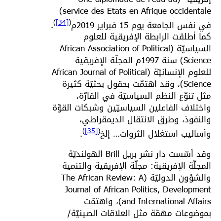
service des Etats en Afrique occidentale)
)
[34]
(
في نفس الجامعة يوم 15 فبراير 2019م
.
كما أطلقت الرابطة الإفريقية للعلوم
السياسيّة (African Association of Political
Science) سنة 1997م المجلّة الإفريقية
للعلوم الإنسانيّة (African Journal of Political
Science)، وقد اهتمّت بحقول بحثيّة كثيرة
مثل تنوّع النظم السياسيّة في القارّة،
واختلاف الفاعلين السياسيّين وشبكات القوّة
والنفوذ، وطرق الانتقال الديمقراطي،
)
[35]
(
وأساليب استغلال الثروات… إلخ
.
وقد أسّست دار نشر بريل Brill الهولنديّة
المجلّة الإفريقية: مجلّة الإفريقية والتنمية
والشؤون الدوليّة (The African Review: A
Journal of African Politics, Development
and International Affairs)، واهتمّت
بموضوعات مهمّة مثل العلاقات الصينيّة/