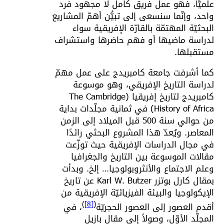
علميًّا، فهو عمل فريق كامل لا مجهود فرد
واحد، وإنّما سنسعى إلى تبيُّن أهمّ المشاريع
البحثيّة المهتمّة بالقارّة الإفريقية سواء
لدراسة ماضيها أو فهم حاضرها واستشراف
مستقبلها.
كما أشرفت جامعة كامبريدج على عمل مهمّ
لدراسة التاريخ الإفريقي، وهو موسوعة
كامبريدج لتاريخ إفريقيا (The Cambridge
History of Africa) في ثمانية مجلّدات بداية
من حوالي سنة 500 قبل الميلاد إلى الزمن
المعاصر. ويُعدّ هذا المشروع البحثي رائدًا
في مجال الدراسات الإفريقية حيث توزّعت
مقالات الموسوعة بين التاريخ والجغرافيا
وعلم الاجتماع والأنثروبولوجيا… إلخ. وبدأت
بمقال كارل بوتزر Karl W. Butzer عن تاريخ
الإيكولوجيا والبيئة الفيزيائيّة الإفريقية من
)
[8]
(
أقدم العصور إلى العصور الحجريّة
، في
المجلّد الأوّل، وصولاً إلى مقال بازيل