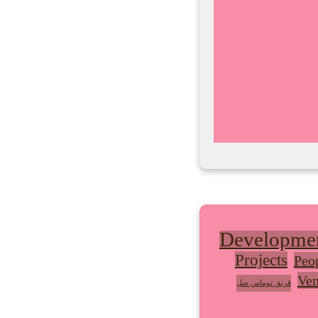
Developme
Projects
Peo
Ven
قرنق توماس ضل