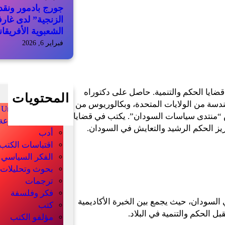
جورج بادمور ونقد 
الزنجية” لدى غار
الشعبوية الأفريقان
فبراير 6, 2026
ايا الحكم والتنمية. حاصل على دكتوراه
المحتويات
ندسة من الولايات المتحدة، وبكالوريوس من
Uncategorized
منتدى سياسات السودان”. يكتب في قضايا
أخبار الموسوعة
عزيز الحكم الرشيد والتعايش في السودان.
أدب
اقتباسات الكتب
الفكر السياسي
بحوث وتحليلات
ترجمات
فكر وفلسفة
ي السودان، حيث يجمع بين الخبرة الأكاديمية
كتب
 الحكم والتنمية في البلاد.
مؤلفو الكتب