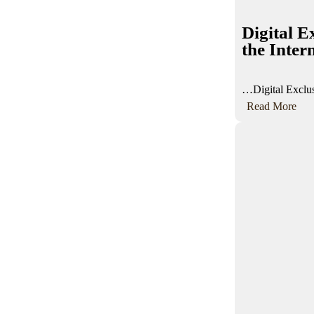
س
و
Digital 
ن
the Inter
ع
ا
Digital Excl
م
:
Read More
ا
D
ع
i
ل
g
ى
i
م
t
أ
a
ث
l
ر
E
ة
x
م
c
ا
l
ر
u
ت