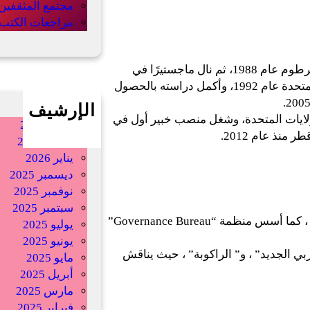
مجتمع المثقفين
مراجعات الكتب
حصل على بكالوريوس في الهندسة المدنية من جامعة الخرطوم عام 1988، ثم نال ماجستيرًا في
التصميم الإنشائي من معهد إلينوي للتكنولوجيا بالولايات المتحدة عام 1992، وأكمل دراسته بالحصول
الإرشيف
ايات المتحدة، وشغل منصب خبير أول في
أبريل 2026
نذ عام 2012.
فبراير 2026
يناير 2026
ديسمبر 2025
نوفمبر 2025
سبتمبر 2025
أسس “منتدى سياسات السودان” (Sudan Policy Forum) ، كما أسس منظمة “Governance Bureau”
يوليو 2025
يونيو 2025
ي الجديد” ، و” الراكوبة” ، حيث يناقش
مايو 2025
أبريل 2025
مارس 2025
فبراير 2025