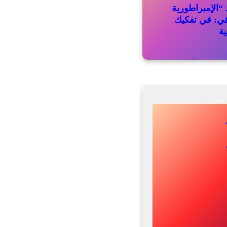
“الإمبراطورية
في: في تفكيك
ية