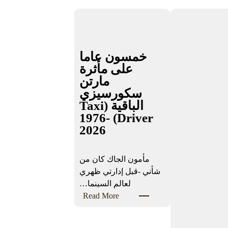
خمسون عاما
على مأثرة
مارتن
سكورسيزي
الباقية (Taxi
Driver) 1976-
2026
مأمون الجاك كان من
شأني -قبل إدارتي ظهري
لعالم السينما…
:
Read More
خ
م