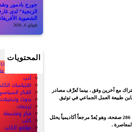
جورج بادمور ونقد 
الزنجية” لدى غار
الشعبوية الأفريقان
فبراير 6, 2026
المحتويات
Uncategorized
أخبار الموسوعة
أدب
اقتباسات الكت
راك مع آخرين وفق ، بينما تُعرِّف مصادر
الفكر السياسي
بحوث وتحليلات
ين طبيعة العمل الجماعي في توثيق
ترجمات
فكر وفلسفة
-الإطار الزمني: صدر الكتاب عن مكتبة الملك فهد الوطنية ويضم 286 صفحة، وهو يُعدّ مرجعاً أكاديمياً يحلل
كتب
المعاصرة .
مؤلفو الكتب