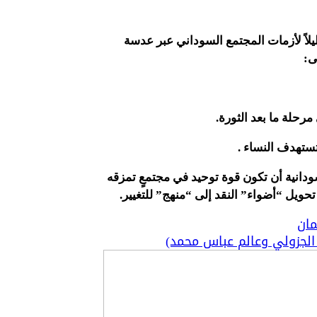
يلاً لأزمات المجتمع السوداني عبر عدسة
لى:
 مرحلة ما بعد الثورة.
 تستهدف النساء .
دانية أن تكون قوة توحيد في مجتمعٍ تمزقه
حويل “أضواء” النقد إلى “منهج” للتغيير.
مان
ل الجزولي وعالم عباس محمد)