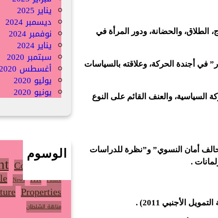
يناير 2025
ديسمبر 2024
نوفمبر 2024
ج، الطلاق، والحضانة، ودور المرأة في
يناير 2024
سبتمبر 2020
ر” في أجندة الحركة، وعلاقته بالسياسات
أغسطس 2020
يوليو 2020
يونيو 2020
كة السياسية، والعنف القائم على النوع
تحالف أمان النسوي” و”نظرة للدراسات
الوسوم
nt
Community
لمانات .
le
HR
News
Future
ture
Properties
ل الأجنبي 2011) .
متاهة السّلطان