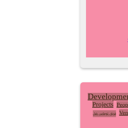
Developme
Projects
Peop
Ven
قرنق توماس ضل