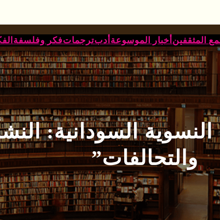
ع المثقفين
أخبار الموسوعة
أدب
ترجمات
فكر وفلسفة
الف
لنسوية السودانية: النشأ
والتحالفات”