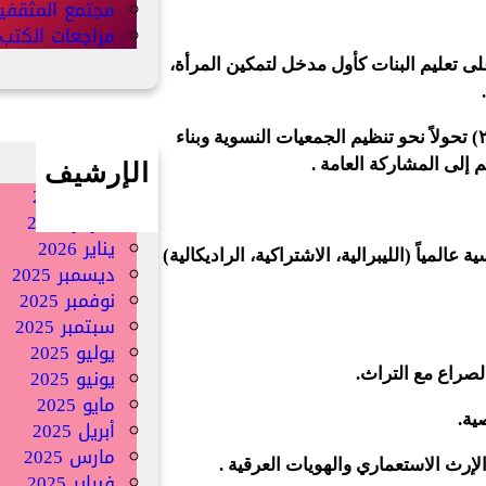
مجتمع المثقفي
مراجعات الكتب
خلال التركيز على تعليم البنات كأول مدخل لتمكين المرأة،
.
– دور المجتمع المدني: شهدت المرحلة الثانية (منتصف القرن ٢٠) تحولاً نحو تنظيم الجمعيات النسوية وبناء
 إلى المشاركة العامة .
الإرشيف
أبريل 2026
فبراير 2026
يناير 2026
 عالمياً (الليبرالية، الاشتراكية، الراديكالية)
ديسمبر 2025
نوفمبر 2025
سبتمبر 2025
يوليو 2025
يونيو 2025
الصراع مع التراث.
مايو 2025
صية.
أبريل 2025
مارس 2025
الإرث الاستعماري والهويات العرقية .
فبراير 2025