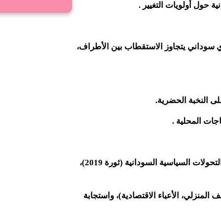
نية حول أولويات التغيير .
وي سوداني يتجاوز الاستقطاب بين الأطراف،
على النخبة الحضرية.
اجات المحلية .
– الثورات والتحولات: يربط الكتاب بين نشاط الحركة النسوية والتحولات السياسية السودانية (ثورة 2019)،
ثيرات كوفيد-19 على النساء (العنف المنزلي، الأعباء الاقتصادية)، واستجابة