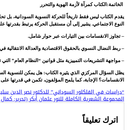
الخاتمة:الكتاب كمرآة لأزمة الهوية والتحرر
يقدم الكتاب ليس فقط تاريخاً للحركة النسوية السودانية، بل تحل
النوع الاجتماعي. يشير إلى أن مستقبل الحركة يرتبط بقدرتها ع
– تجاوز الانقسامات بين التيارات عبر حوار شامل.
– ربط النضال النسوي بالحقوق الاقتصادية والعدالة الانتقالية في
– مواجهة التشريعات التمييزية مثل قوانين “النظام العام” التي
يظل السؤال المركزي الذي يثيره الكتاب: هل يمكن للنسوية السو
الانقسامات؟ الإجابة، كما يلمح المؤلفون، تكمن في قدرتها على ت
“دراسات في الفلكلور السوداني” للدكتور نصر الدين سلي
المجموعة الشعرية الكاملة للنور عثمان أبكر (تحرير: كما
اترك تعليقاً