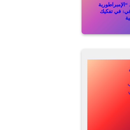
“الإمبراطورية
في: في تفكيك
ية
ب