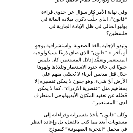
وفي نهاية الأمر يُثَار سؤال عن جدوى قراءة
“فانون”، الذي حلَّت ذكرى ميلاده المائة في
يوليو الحالي في ظل الإبادة الجارية في
فلسطين؟
وتبدو الإجابة بالغة الصعوبة، واستشرافية بوجهٍ
أو بآخر. فـ”فانون” الذي ضاق ذرعًا بسيكولوجية
المستعمر وتعمُّد إذلال المستعمَر، كان يلمس
جنونًا في حالة جنود الاستعمار وتلذذها ولهوها
خلال قتل مدنيين أبرياء لا يُخشَى منهم على
الأرض أيّ شيء، وهو جنون لا يمكن تفسيره إلا
بمفاهيم مثل “عنصرية الازدراء”، كما لا يمكن
فَصْله عن تعقيد المكوّن الأيديولوجي المتطرف
لدى “المستعمر”.
وكان “فانون” يأخذ تفسيراته وقراءاته إلى
مستويات أبعد مما كتب بالفعل، بل وإعادة النظر
في مجمل “التجربة الصهيونية” كنموذج