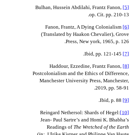
Bulhan, Hussein Abdilahi, Frantz Fanon,
[5]
op. Cit. pp. 210-13.
Fanon, Frantz, A Dying Colonialism
[6]
(Translated by Haakon Chevalier), Grove
Press, New york, 1965, p. 126.
Ibid, pp. 121-145.
[7]
Haddour, Ezzedine, Frantz Fanon,
[8]
Postcolonialism and the Ethics of Difference,
Manchester University Press, Manchester,
2019, pp. 58-91.
Ibid, p. 88.
[9]
Reingard Nethersol: Shards of Hegel:
[10]
Jean- Paul Sartre’s and Homi K. Bhabha’s
Readings of
The Wretched of the Earth
(in:
Ulrike Kistner and Philippe Van Haute