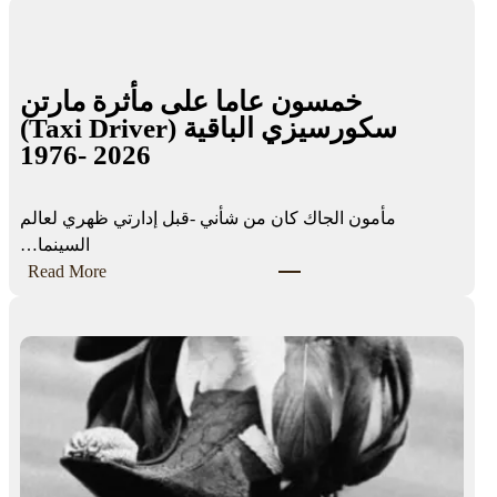
i
g
i
خمسون عاما على مأثرة مارتن
t
سكورسيزي الباقية (Taxi Driver)
a
1976- 2026
l
E
x
مأمون الجاك كان من شأني -قبل إدارتي ظهري لعالم
c
السينما…
l
:
Read More
u
خ
s
م
i
س
o
و
n
ن
a
ع
n
ا
d
م