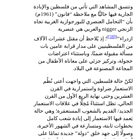
وتتسق المشاهد التي تأتي من فلسطين والإبادة
الجارية فيها حاليًّا مع ملاحظة “فانون” (1961م)
بأن “التحامل العنصري للبورجوازية الغربية تجاه
الزنجي nigger والعربي هي عنصرية
)
[10]
(
ازدراء”
؛ إذ يُلاحظ أن مقتل عشرات الآلاف
من الفلسطينيين على مدار قرابة عامين بات
مسألة مقبولة ضمنًا، وباستثناء اعتراضات
خجولة، وتركيز جزئي على معاناة الأطفال من
المجاعة المصنوعة في البلاد.
لكنّ حالة فلسطين، التي واجهت أعتى نُظُم
الاستعمار ضراوة واستمرارية في القرن
العشرين وحتى نهاية الربع الأول من القرن
الحالي، تظل استثناءً مُخِلًّا في علاقات الاستعمار
الجديد/ القديم بالشعوب المستعمَرة؛ وهي حالة
يَعمد فيها الاستعمار إلى إبادة شعب كامل
بخطوات ثابتة، ومتسارعة في الشهور الأخيرة،
وصولًا إلى جهد خلق “دولة” جديدة تمامًا على