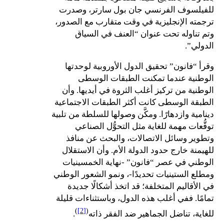
للفيلسوف الفرنسي جان بول سارتر، وصدرت
ترجمته الإنجليزية في وقت متقارب مع الصدور،
وتم تناوله تحت عنوان “العنف في السياق
الدولي”.
وقرأ “فانون” تحقيق الدول الأوروبية لوحدتها
الوطنية عندما تمكنت الطبقات الوسطى
الوطنية من تركيز أغلب الثروة في أيديها. وأن
الطبقة الوسطى كانت أكثر الطبقات الاجتماعية
دينامية وازدهارًا. ومكَّن وصولها للسلطة من تلبية
توقُّعات مهمة للغاية مثل التحوُّل الصناعي
وتطوير وسائل الاتصالات، والبحث عن منافذ
للهيمنة خارج حدود الدولة الأم. وأن الاستقلال
الوطني في عصر “فانون” -نهاية الخمسينيات
ومطلع الستينيات تحديدًا-، ونمو الشعور الوطني
في الأقاليم المتخلفة؛ قد اتخذ أشكالًا جديدة
تمامًا. ففي أغلب هذه الدول، وباستثناءات قليلة
)
[2]
(
للغاية، تناضل الجماهير ضد الفقر ذاته
.