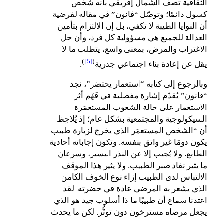
الثقافية تصف الشمال إفريقي بأنه شخص
كسول دائمًا؛ وتوصّل “فانون” في مقاله لفرضية
أن النوايا الطيبة لا تكفي، بل إن الالتزام بتأمين
العدالة للجميع هي مسؤولية كل فرد، وأن حل
الاغتراب والمرض، بمعنى واسع، يتطلب ما لا
)
[5]
(
يقل عن إعادة بناء اجتماعي جذرية
.
وبالرجوع إلى كتابه “استعمار يحتضر”، نجد
“فانون” يُقدّم إشارة مفصلية في فَهْم أثر
الاستعمار على حالة الشعوب المستعمَرة
السيكولوجية والمجتمعية بشكل عام؛ إذ يُلاحِظ
أن “الشخص المستعمَر الذي يخرج لزيارة طبيب
يكون دومًا غير واثق بنفسه. وتكون إجاباته أحادية
الطابع، ولا يُجيب إلا عن النذر اليسير، وسرعان
ما يثير نفاد صبر الطبيب. ولا يثير هذا الموقف
الالتباس لدى الطبيب إزاء نوع الخوف الكامن
الذي يشعر به المرضى عادة في حضرته. لقد
اعتدنا سماع أن طبيبًا ما ذا أسلوب جيد هو الذي
يجعل مرضاه مسترخون دون توتُّر. لكن ما يحدث