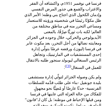
فرنسا في نوفمبر 1951م، واكتشافه أن الفقر
والاغتراب والقمع هي جذور المرض النفسي
وإدمان الكحول الذي اجتاح بني وطنه؛ الأمر الذي
ظل مكوّنًا رئيسًا في شخصيته ورؤيته للاستعمار
ومساعي التحرر منه في مناطق مختلفة من
العالم؛ لكنه بات ثوريًّا صِرْفًا، بالمعنى
الأيديولوجي والحركي، خلال وجوده في الجزائر
ومعاينته نضالها من أجل التحرر، بعد مكوث عابر
في فرنسا (ليون)، ورفضه عرضًا بتولّي إدارة
إحدى المستشفيات في المارتينيك، وتجاهل
الرئيس السنغالي ليوبولد سنجور طلبه بالانتقال
)
[3]
(
للعمل في السنغال
.
ولم يكن وصوله الجزائر لتولّي إدارة مستشفى
بليدة جونفيل -بناء على طلب قدَّمه للسلطات
الفرنسية- حدثًا عارضًا أو مُضِيًّا نحو مجهولٍ
للفكاك من حالة العزلة التي عاينها في فرنسا
ومن قبلها الإحباط في موطنه؛ بل كان لـ”فانون”
إلمام في مراحل تكوينه المبكرة، -وهو الذي