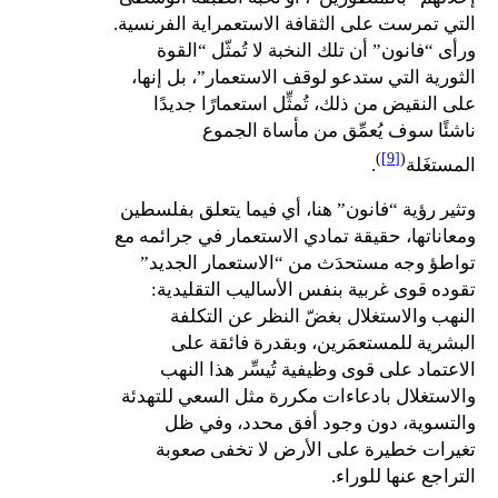
التي تمرست على الثقافة الاستعمراية الفرنسية.
ورأى “فانون” أن تلك النخبة لا تُمثّل “القوة
الثورية التي ستدعو لوقف الاستعمار”، بل إنها،
على النقيض من ذلك، تُمثِّل استعمارًا جديدًا
ناشئًا سوف يُعمِّق من مأساة الجموع
)
[9]
(
المستغَلة
.
وتثير رؤية “فانون” هنا، أي فيما يتعلق بفلسطين
ومعاناتها، حقيقة تمادي الاستعمار في جرائمه مع
تواطؤ وجه مستحدَث من “الاستعمار الجديد”
تقوده قوى غربية بنفس الأساليب التقليدية:
النهب والاستغلال بغضّ النظر عن التكلفة
البشرية للمستعمَرين، وبقدرة فائقة على
الاعتماد على قوى وظيفية تُيسِّر هذا النهب
والاستغلال بادعاءات مكررة مثل السعي للتهدئة
والتسوية، دون وجود أفق محدد، وفي ظل
تغيرات خطيرة على الأرض لا تخفى صعوبة
التراجع عنها للوراء.