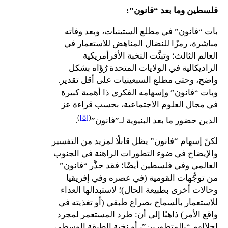
فلسطين وما بعد “فانون”:
بات “فانون” في مطلع الستينيات، وبعد وفاته
مباشرة، رمزًا للنضال المناهض للاستعمار في
العالم الثالث؛ وتبنَّت النخبة الأفرأمريكية
الراديكالية في الولايات المتحدة رُؤَاه بشكل
واضح، وحتى مطلع السبعينيات على أقل تقدير.
وبات “فانون” وإسهامه الفكري ذا أهمية كبيرة
في مجال العلوم الاجتماعية، بحسب قراءة عز
)
[8]
(
الدين حضور ما بعد البنيوية لـ”فانون”
.
لكنّ إسهام “فانون” يظل قابلًا لمزيد من التفسير
والإيضاح في ضوء التطورات الراهنة في الجنوب
العالمي وفي فلسطين أيضًا؛ فقد حذَّر “فانون”
من توجُّهات القومية (في عصره وفي إفريقيا
وحالات أخرى بطبيعة الحال)؛ لاستبدالها العداء
للاستعمار بالسماح بصراع طبقي (أو تغذيته في
واقع الأمر) ذاهبًا إلى أن: طرد المستعمر لمجرد
إحلالهم “بالمتطورين”، أو نخبة الطبقة الوسطى