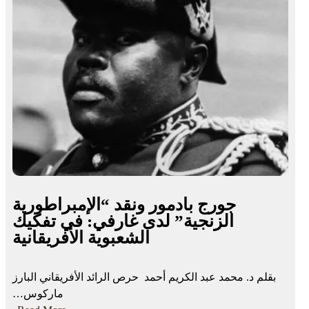
W
ا
o
ع
m
ل
e
ى
n
م
i
أ
n
ث
S
ر
u
ة
d
م
a
ا
n
ر
جورج بادمور ونقد “الإمبراطورية
:
ت
الزنجية” لدى غارفي: في تفكيك
W
ن
الشعبوية الأفريقانية
h
س
e
ك
n
و
بقلم د. محمد عبد الكريم أحمد حرص الرائد الأفريقاني البارز
t
ر
ماركوس…
h
س