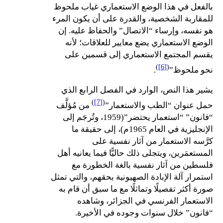
بالفعل في هذا الوضع الاستعماري غياب ملحوظ
للمقاربة الشخصية، والقدرة على أن يكون المرء
هو نفسه، وإرساء “الاتصال” والحفاظ عليه. إن
الوضع الاستعماري يضع معايير للعلاقات؛ لأنه
يقسم المجتمع الاستعماري إلى قسمين على
)
[6]
(
نحو ملحوظ”
.
يشير هذا النص، الوارد في الفصل الرابع الذي
)
[7]
(
حمل عنوان “الطب والاستعمار”
من مُؤلَّف
“فانون” “استعمار يحتضر”(1959، وتُرجَم إلى
الإنجليزية في العام 1965م)، إلى حقيقة ما
كرَّسه الاستعمار من آثار نفسية على
المستعمَرين، ويتجلى ذلك حاليًّا فيما يعانيه أهل
فلسطين من آثار نفسية بالغة الخطورة مع
استمرار آلة الإبادة الصهيونية بحقهم، والتي تمثل
صورة أكثر تفصيلًا وتماثلًا مع ما سبق أن قام به
الاستعمار الفرنسي في الجزائر، وشاهده
“فانون” خلال سنوات وجوده في الأخيرة.