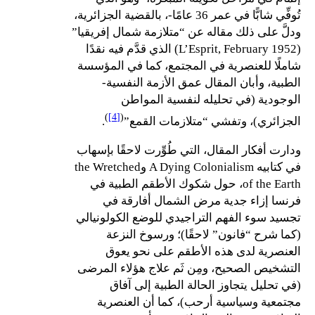
تُوفِّي شابًّا في عمر 36 عامًا-، بالقضية الجزائرية،
ودلَّ على ذلك مقاله عن “متلازمة شمال إفريقيا”
(L’Esprit, February 1952) الذي قدَّم فيه نقدًا
شاملًا للعنصرية في المجتمع، كما في المؤسسة
الطبية، وأبان المقال عمق الأزمة النفسية-
الوجودية (في تحليله لنفسية المواطن
)
[4]
(
الجزائري)، وتفشي “متلازمات القمع”
.
ودارت أفكار المقال، التي طُوِّرت لاحقًا بإسهاب
في كتابيه A Dying Colonialism وthe Wretched
of the Earth، حول شكوك الأطقم الطبية في
فرنسا إزاء جدية مرض الشمال أفارقة في
تجسيد سوء الفهم التراجيدي للوضع الكولونيالي
(كما شرح “فانون” لاحقًا)؛ ورسوخ النزعة
العنصرية لدى هذه الأطقم على نحو يعوق
التشخيص الصحيح، ومِن ثَم علاج هؤلاء المرضى
(في تحليل يتجاوز الحالة الطبية إلى آفاق
مجتمعية وسياسية أرحب)، كما أن العنصرية