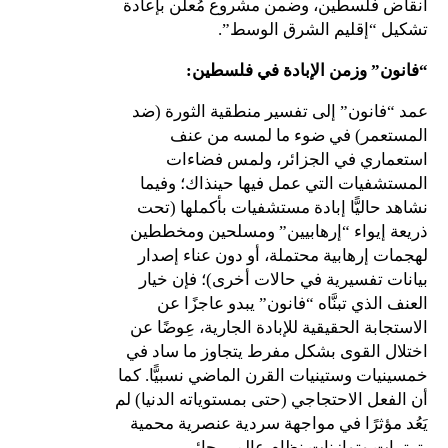
أنقاض فلسطين، وضمن مشروع مُعلَن بإعادة
تشكيل “إقليم الشرق الوسط”.
“فانون” وزمن الإبادة في فلسطين:
عمد “فانون” إلى تفسير منطقية الثورة (ضد
المستعمر) في ضوء ما لمسه من عنف
استعماري في الجزائر، ولمس فضاءات
المستشفيات التي عمل فيها حينذاك؛ وفيما
نشاهد حاليًّا إبادة مستشفيات بأكملها (تحت
ذريعة إيواء “إرهابيين” ومسلحين ومخططين
لهجمات إرهابية محتملة، أو دون عناء إصدار
بيانات تفسيرية في حالات أخرى)؛ فإن خيار
العنف الذي تبنَّاه “فانون” يبدو عاجزًا عن
الاستجابة الحقيقية للإبادة الجارية، عِوضًا عن
اختلال القوى بشكل مفرط يتجاوز ما ساد في
خمسينيات وستينيات القرن الماضي نسبيًّا. كما
أن الفعل الاحتجاجي (حتى بمستوياته الدنيا) لم
يَعُد مؤثرًا في مواجهة سردية عنصرية محمية
بترتيبات وتوازنات نظام عالمي جائر.