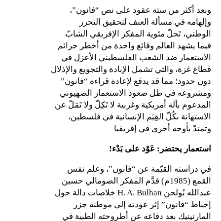
وبعد أكثر من ستة عقود على نص “فانون”،
وإلهامه في مسألة العنف لتحقيق التحرر
الوطني، تَحلّ مئوية المفكر الإفريقي الشابّ
فيما يشهد العالم وقائع واحدة من أخطر جرائم
الاستعمار ضد الشعب الفلسطيني الأعزل في
قطاع غزة، والتي تشمل الإبادة والتجويع والإذلال
دون حدود؛ مما قد يدفع لإعادة قراءة “فانون”
ومشروعه في ظل صعود الاستعمار الصهيوني
المدعوم بآلة أمريكية وغربية لا تَكِلّ ولا تَمَلّ عن
الاستهانة بكُلّ القِيَم الإنسانية في فلسطين،
وتمتدّ بأوجه أخرى في إفريقيا
استعمار يحتضر: عَوْد على بَدْء!
في دراسته القيّمة عن “فانون”، وعلم نفس
القمع (1985م) قدَّم المفكر الصومالي حسين
عبدالله بُولحن H. A. Bulhan خلاصات دالة حول
إحباط “فانون” إثر عودته إلى موطنه جزر
المارتينيك بعد دفاعه عن أطروحته الطبية في