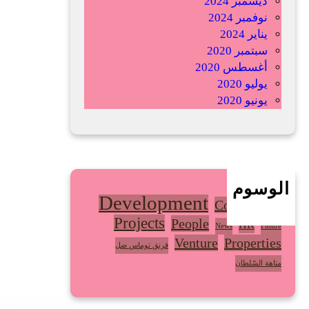
ديسمبر 2024
ب
نوفمبر 2024
و
يناير 2024
ي
سبتمبر 2020
ة
أغسطس 2020
ا
يوليو 2020
ل
يونيو 2020
أ
ف
ر
ي
ق
ا
الوسوم
Development
ن
Community
ي
Projects
People
HR
News
Future
ة
Venture
Properties
قرنق توماس ضل
متاهة السّلطان