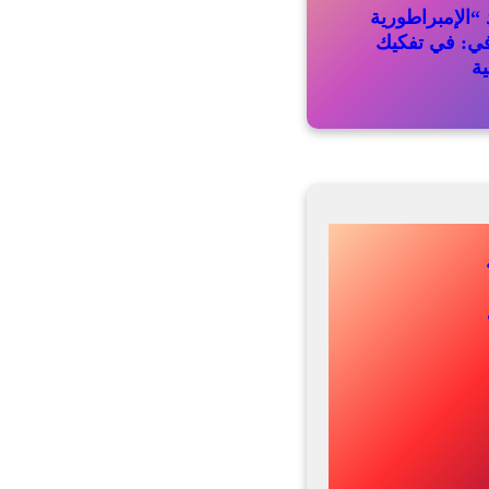
“الإمبراطورية
في: في تفكيك
ية