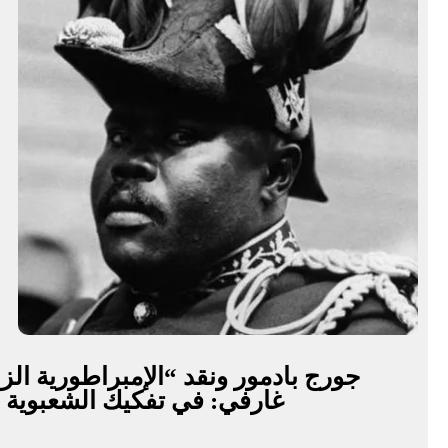
جورج بادمور ونقد “الإمبراطورية الز
غارفي: في تفكيك الشعبوية ال