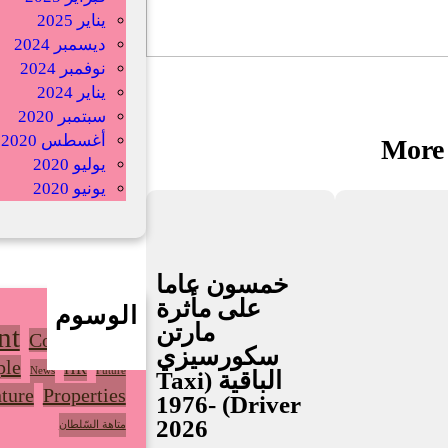
يناير 2025
ديسمبر 2024
نوفمبر 2024
يناير 2024
سبتمبر 2020
أغسطس 2020
More 
يوليو 2020
يونيو 2020
خمسون عاما
على مأثرة
الوسوم
مارتن
nt
Community
سكورسيزي
ple
HR
News
Future
الباقية (Taxi
ture
Properties
Driver) 1976-
2026
متاهة السّلطان