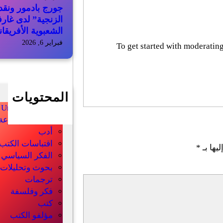
جورج بادمور ونقد 
الزنجية” لدى غار
الشعبوية الأفريقان
فبراير 6, 2026
To get started with moderating
المحتويات
Uncategorized
أخبار الموسوعة
أدب
اقتباسات الكتب
يها بـ
*
الفكر السياسي
بحوث وتحليلات
ترجمات
فكر وفلسفة
كتب
مؤلفو الكتب