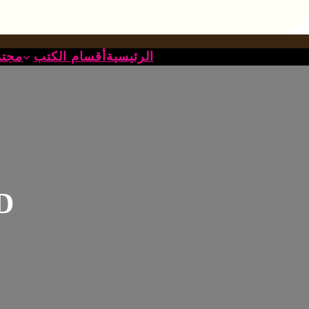
خطى
لى
لمحتوى
الرئيسية
أقسام الكتب
مجتم
!