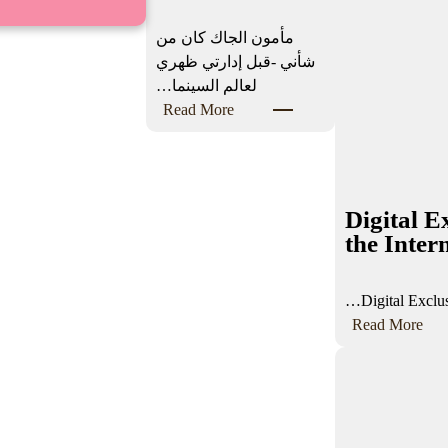
مأمون الجاك كان من
شأني -قبل إدارتي ظهري
لعالم السينما…
:
Read More
خ
م
س
و
Digital 
ن
the Inter
ع
ا
Digital Excl
م
:
Read More
ا
D
ع
i
ل
g
ى
i
م
t
أ