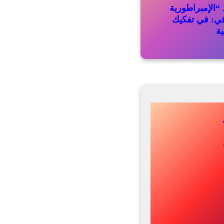
“الإمبراطورية
في: في تفكيك
ية