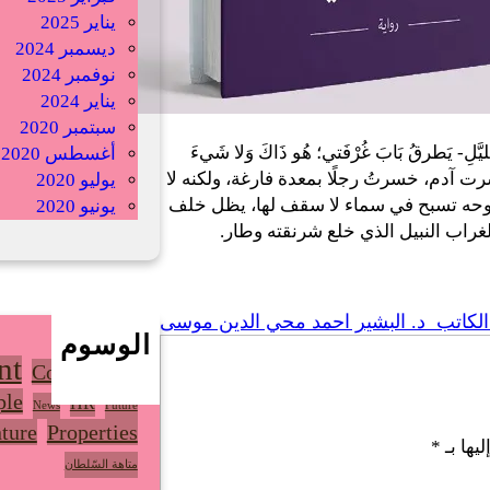
يناير 2025
ديسمبر 2024
نوفمبر 2024
يناير 2024
سبتمبر 2020
ّلِ- يَطرقُ بَابَ غُرْفَتي؛ هُو ذَاكَ وَلا شَيءَ
أغسطس 2020
ت آدم، خسرتُ رجلًا بمعدة فارغة، ولكنه لا
يوليو 2020
ما روحه تسبح في سماء لا سقف لها، يظل خلف
يونيو 2020
ذلك الغراب النبيل الذي خلع شرنقته وطار.
لكاتب د. البشير احمد محي الدين موسى
الوسوم
nt
Community
ple
HR
News
Future
ture
Properties
يها بـ
*
متاهة السّلطان