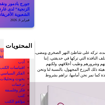
جورج بادمور ونقد 
الزنجية” لدى غار
الشعبوية الأفريقان
فبراير 6, 2026
المحتويات
Uncategorized
 جسده، تركه على شاطئ النهر الصخري ومضى،
أخبار الموسوعة
خلف النافذة التي تركها في حديقتي، إننا
أدب
غاتهم وشرورهم وطيب أخلاقهم، ولكنهم
اقتباسات الكتب
هيئة ذلك البرزخ المجهول، بالنسبة لنا ونحن
الفكر السياسي
 كما نمر نحن أمامها، نراهم بشروط
بحوث وتحليلات
ترجمات
فكر وفلسفة
كتب
مؤلفو الكتب