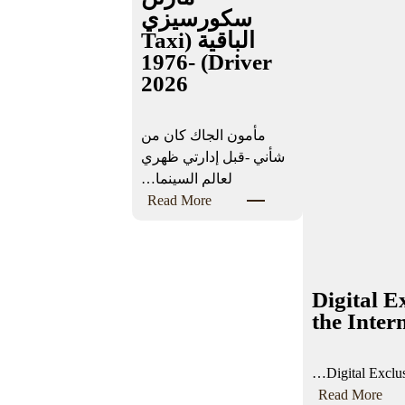
سكورسيزي
الباقية (Taxi
Driver) 1976-
2026
مأمون الجاك كان من
شأني -قبل إدارتي ظهري
لعالم السينما…
:
Read More
خ
م
س
و
Digital 
ن
the Inter
ع
ا
Digital Excl
م
:
Read More
ا